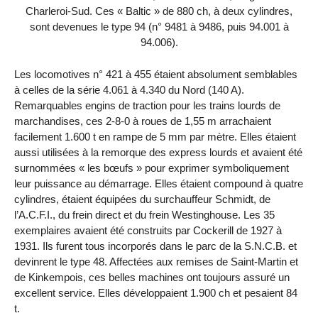
Charleroi-Sud. Ces « Baltic » de 880 ch, à deux cylindres,
sont devenues le type 94 (n° 9481 à 9486, puis 94.001 à
94.006).
Les locomotives n° 421 à 455 étaient absolument semblables
à celles de la série 4.061 à 4.340 du Nord (140 A).
Remarquables engins de traction pour les trains lourds de
marchandises, ces 2-8-0 à roues de 1,55 m arrachaient
facilement 1.600 t en rampe de 5 mm par mètre. Elles étaient
aussi utilisées à la remorque des express lourds et avaient été
surnommées « les bœufs » pour exprimer symboliquement
leur puissance au démarrage. Elles étaient compound à quatre
cylindres, étaient équipées du surchauffeur Schmidt, de
l’A.C.F.I., du frein direct et du frein Westinghouse. Les 35
exemplaires avaient été construits par Cockerill de 1927 à
1931. Ils furent tous incorporés dans le parc de la S.N.C.B. et
devinrent le type 48. Affectées aux remises de Saint-Martin et
de Kinkempois, ces belles machines ont toujours assuré un
excellent service. Elles développaient 1.900 ch et pesaient 84
t.