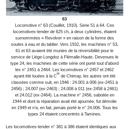
63
Locomotive n° 63 (Couillet, 1910). Série 51 à 64. Ces
locomotives-tender de 625 ch, à deux cylindres, étaient
surnommées « Revolver » en raison de la forme des
soutes à eau et du tablier. Vers 1932, les machines n° 53,
61 et 63 avaient été munies de la réversibilité pour le
service de Liège-Longdoz à Flémalle-Haute. Devenues le
type 24, les machines de cette série ont porté tout d’abord
les n° 2451 à 2464. Les locomotives n° 2457 et 2462
ie
ayant été louées à la C
de Chimay, les autres ont été
classées comme suit, en 1946 : 24.001 à 006 (ex-2451 à
2456) ; 24.007 (ex-2463) ; 24.008 à 011 (ex-2458 à 2461)
et 24.012 (ex-2464). La machine n° 2456, sabotée en
1944 et dont la réparation avait été ajournée, fut démolie
en 1949 et n’a, en fait, jamais porté le n° 24.006. Tous les
types 24 étaient concentrés à Tamines.
Les locomotives-tender n° 381 à 386 étaient identiques aux