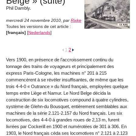
Belge » (suite)
Phil Dambly.
mercredi 24 novembre 2010
,
par
Rixke
Toutes les versions de cet article :
[français]
[
Nederlands
]
1
2
Vers 1900, en présence de l’accroissement continu du
tonnage des trains de voyageurs et principalement des
express Paris-Cologne, les machines n° 201 à 215
commencèrent à se révéler insuffisantes, de même que les
trois 4-4-0 « Outrance » du Nord français, employées quelque
temps entre Liège et Namur. Le Nord Belge décida la
construction de six locomotives compound à quatre cylindres,
système de Glehn-du Bousquet, entièrement semblables aux
machines de la série 2.121-2.157 du Nord français. Les six
locomotives, des 4-4-0 à grandes roues de 2,13 m, furent
livrées par Cockerill en 1900 et numérotées de 301 à 306. En
1903, le Nord français céda ses locomotives n° 2.121 à 2.123