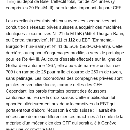
TEE) au dépôt de Bâle. L’effectif total, fort de 224 unités (y
compris les 20 Re 4/4 III), sera le plus important du parc CFF.
Les excellents résultats obtenus avec ces locomotives ont
conduit trois réseaux privés suisses à acquérir des machines
identiques : locomotives N° 21 du MThB (Mittel-Thurgau-Bahn,
ou Central thurgovien), N° 111 et 112 du EBT (Emmental-
Burgdorf-Thun-Bahn) et N° 41 du SOB (Sud-Ost-Bahn). Cette
dernière, au rapport d’engrenages modifié, a servi de prototype
pour les Re 4/4 III. Au cours d’essais effectués sur la ligne du
Gothard en automne 1967, elle a pu « démarrer » un train de
709 t en rampe de 25 pour mille et courbe de 250 m de rayon,
sans patinage. Les locomotives des compagnies privées sont
peintes en vert olive foncé, comme celles des CFF.
Cependant, les parois frontales portent des écussons
cantonaux au lieu de la croix suisse. Cette modification fut
apportée ultérieurement aux deux locomotives du EBT qui
portaient tout d’abord l’écusson à croix suisse ; il aurait été
nécessaire de mieux différencier ces machines à la suite de la
méprise d’un mécanicien des CFF qui serait allé à Genève
avec une locomotive EBT...