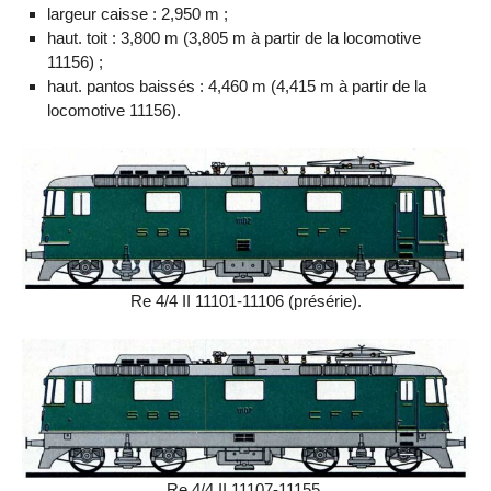
largeur caisse : 2,950 m ;
haut. toit : 3,800 m (3,805 m à partir de la locomotive
11156) ;
haut. pantos baissés : 4,460 m (4,415 m à partir de la
locomotive 11156).
Re 4/4 II 11101-11106 (présérie).
Re 4/4 II 11107-11155.