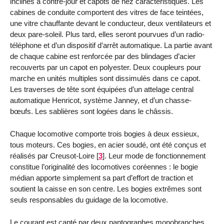
inclinés à contre-jour et capots de nez caractéristiques. Les
cabines de conduite comportent des vitres de face teintées,
une vitre chauffante devant le conducteur, deux ventilateurs et
deux pare-soleil. Plus tard, elles seront pourvues d’un radio-
téléphone et d’un dispositif d’arrêt automatique. La partie avant
de chaque cabine est renforcée par des blindages d’acier
recouverts par un capot en polyester. Deux coupleurs pour
marche en unités multiples sont dissimulés dans ce capot.
Les traverses de tête sont équipées d’un attelage central
automatique Henricot, système Janney, et d’un chasse-
bœufs. Les sablières sont logées dans le châssis.
Chaque locomotive comporte trois bogies à deux essieux,
tous moteurs. Ces bogies, en acier soudé, ont été conçus et
réalisés par Creusot-Loire
[
3
]
. Leur mode de fonctionnement
constitue l’originalité des locomotives coréennes : le bogie
médian apporte simplement sa part d’effort de traction et
soutient la caisse en son centre. Les bogies extrêmes sont
seuls responsables du guidage de la locomotive.
Le courant est capté par deux pantographes monobranches