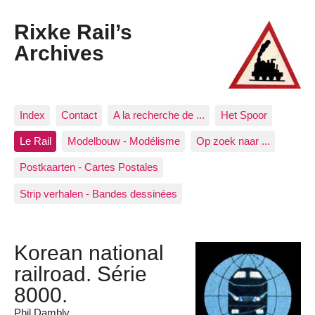
Rixke Rail’s
Archives
Index
Contact
A la recherche de ...
Het Spoor
Le Rail
Modelbouw - Modélisme
Op zoek naar ...
Postkaarten - Cartes Postales
Strip verhalen - Bandes dessinées
Korean national
railroad. Série
8000.
Phil Dambly.