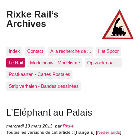
Rixke Rail’s
Archives
Index
Contact
A la recherche de ...
Het Spoor
Le Rail
Modelbouw - Modélisme
Op zoek naar ...
Postkaarten - Cartes Postales
Strip verhalen - Bandes dessinées
L’Eléphant au Palais
mercredi 13 mars 2013
,
par
Rixke
Toutes les versions de cet article :
[français]
[
Nederlands
]