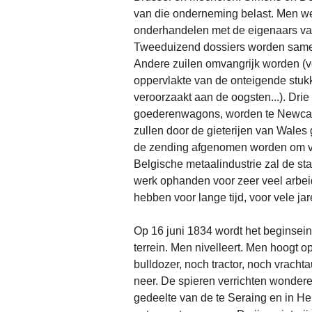
van die onderneming belast. Men we
onderhandelen met de eigenaars va
Tweeduizend dossiers worden sameng
Andere zuilen omvangrijk worden (v
oppervlakte van de onteigende stukk
veroorzaakt aan de oogsten...). Drie
goederenwagons, worden te Newcast
zullen door de gieterijen van Wales
de zending afgenomen worden om vo
Belgische metaalindustrie zal de st
werk ophanden voor zeer veel arbe
hebben voor lange tijd, voor vele ja
Op 16 juni 1834 wordt het beginsei
terrein. Men nivelleert. Men hoogt op
bulldozer, noch tractor, noch vrachta
neer. De spieren verrichten wonderen;
gedeelte van de te Seraing en in H