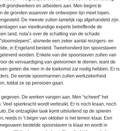
rft grondwerkers en arbeiders aan. Men begint te
n de gronden waarover de ontworpen lijn moet lopen.
esteld. De meeste zullen tamelijk rap afgehandeld zijn.
erslagen van meetkundige experts betreffende de
en land, nota’s over de schatting van de schade
 “stoomslepers”, alsmede een zeker aantal reizigers- en
le, in Engeland besteld. Tweehonderd ton spoorstaven
 geleverd worden. Enkele van die spoorstaven zullen van
or de vervaardiging van gietvormen te dienen, want de
aven gieten die men in de toekomst zal nodig hebben. Er is
iders. De eerste spoormannen zullen werkzekerheid
ren, totdat ze op pensioen gaan.
n gegeven. De werken vangen aan. Men “scheert” het
. Veel spierkracht wordt verbruikt. Er is noch kraan, noch
uto. De ontzaglijke taak komt uitsluitend op de spieren
 reeds in ’t begin van oktober is het terrein klaar. Een
enegouwen bestelde spoorstaven is klaar en wordt in