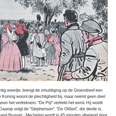
tig weertje, brengt de inhuldiging op de Groendreef een
e Koning woont de plechtigheid bij, maar neemt geen deel
on het vertreksein. “De Pijl” vertrekt het eerst. Hij wordt
aarop volgt de “Stephenson”. “De Olifant”, die derde is,
tand Brussel - Mechelen wordt in 45 minuten afgelegd door