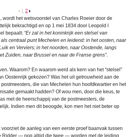
1
2
wordt het wetsvoorstel van Charles Roeier door de
elijk bekrachtigd en op 1 mei 1834 door Leopold I
el bepaalt:
“Er zal in het koninkrijk een stelsel van
s centraal punt Mechelen en leidend: in het oosten, naar
Luik en Verviers; in het noorden, naar Oostende, langs
t Zuiden, naar Brussel en naar de Franse grens”
.
en. Waarom? En waarom werd als kern van het “stelsel”
n Oostenrijk gekozen? Was het uit getrouwheid aan de
e postmeesters, die van Mechelen hun hoofdkwartier en het
anisatie gemaakt hadden? Of wou men, door die keus, te
was met de heerschappij van de postmeesters, de
gelijk. Indien men dit beoogde, kon men het niet beter op
voorziet de aanleg van een eerste proef baanvak tussen
Ridder — nog altijd die twee — worden met de leiding