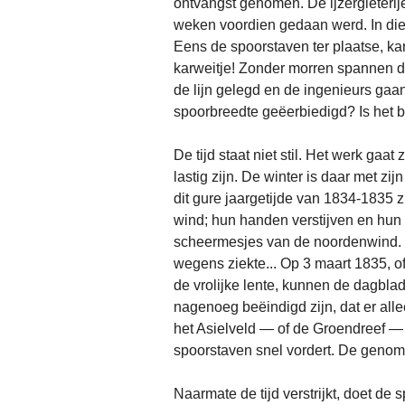
ontvangst genomen. De ijzergieterij
weken voordien gedaan werd. In die 
Eens de spoorstaven ter plaatse, ka
karweitje! Zonder morren spannen d
de lijn gelegd en de ingenieurs gaan
spoorbreedte geëerbiedigd? Is het 
De tijd staat niet stil. Het werk ga
lastig zijn. De winter is daar met zi
dit gure jaargetijde van 1834-1835 
wind; hun handen verstijven en hun
scheermesjes van de noordenwind. M
wegens ziekte... Op 3 maart 1835, o
de vrolijke lente, kunnen de dagbl
nagenoeg beëindigd zijn, dat er all
het Asielveld — of de Groendreef —
spoorstaven snel vordert. De geno
Naarmate de tijd verstrijkt, doet d