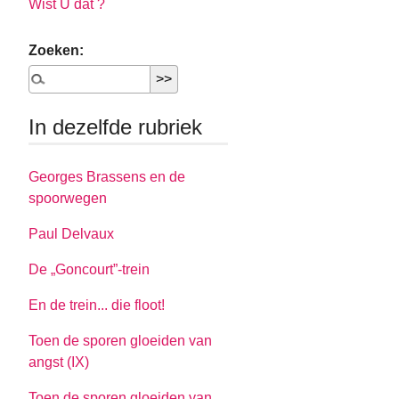
Wist U dat ?
Zoeken:
In dezelfde rubriek
Georges Brassens en de
spoorwegen
Paul Delvaux
De „Goncourt”-trein
En de trein... die floot!
Toen de sporen gloeiden van
angst (IX)
Toen de sporen gloeiden van