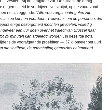
 zestien. Bij de terugkeer zal “De Olifant” de dertig
e ongerustheid te verdrijven, verschijnt, op de vooravond
” een nota, zeggende:
“Alle voorzorgsmaatregelen zijn
 zich zou kunnen voordoen. Trouwens, om de personen, die
epers enige bezorgdheid mochten gevoelen, volledig
ongeveer een uur doen over het traject van Brussel naar
 tot 20 minuten kan afgelegd worden”
. In dezelfde nota,
ijdens de voorafgaande proefritten — 37 kilometer per uur!
aan die snelheid, de ademhaling geenszins belemmerd