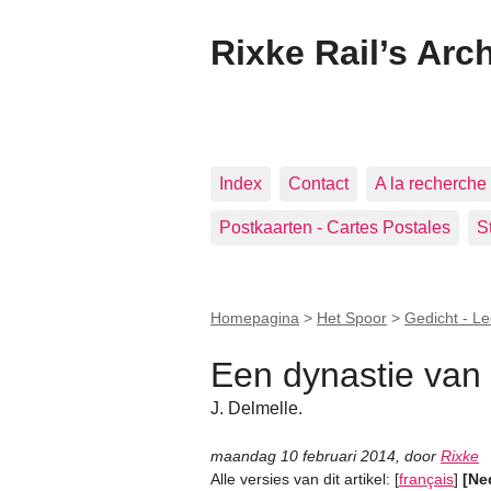
Rixke Rail’s Arc
Index
Contact
A la recherche 
Postkaarten - Cartes Postales
S
Homepagina
>
Het Spoor
>
Gedicht - Lec
Een dynastie van
J. Delmelle.
maandag 10 februari 2014
,
door
Rixke
Alle versies van dit artikel:
[
français
]
[Ne