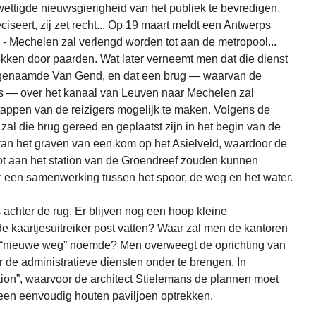
wettigde nieuwsgierigheid van het publiek te bevredigen.
preciseert, zij zet recht... Op 19 maart meldt een Antwerps
 - Mechelen zal verlengd worden tot aan de metropool...
okken door paarden. Wat later verneemt men dat die dienst
 genaamde Van Gend, en dat een brug — waarvan de
 is — over het kanaal van Leuven naar Mechelen zal
appen van de reizigers mogelijk te maken. Volgens de
zal die brug gereed en geplaatst zijn in het begin van de
van het graven van een kom op het Asielveld, waardoor de
tot aan het station van de Groendreef zouden kunnen
r een samenwerking tussen het spoor, de weg en het water.
s achter de rug. Er blijven nog een hoop kleine
de kaartjesuitreiker post vatten? Waar zal men de kantoren
 “nieuwe weg” noemde? Men overweegt de oprichting van
de administratieve diensten onder te brengen. In
tion”, waarvoor de architect Stielemans de plannen moet
 een eenvoudig houten paviljoen optrekken.