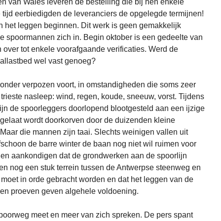
en van Wales leveren de bestelling die bij hen enkele
tijd eerbiedigden de leveranciers de opgelegde termijnen!
n het leggen beginnen. Dit werk is geen gemakkelijk
e spoormannen zich in. Begin oktober is een gedeelte van
 over tot enkele voorafgaande verificaties. Werd de
ballastbed wel vast genoeg?
at zonder verpozen voort, in omstandigheden die soms zeer
jn trieste nasleep: wind, regen, koude, sneeuw, vorst. Tijdens
zijn de spoorleggers doorlopend blootgesteld aan een ijzige
 gelaat wordt doorkorven door de duizenden kleine
aar die mannen zijn taai. Slechts weinigen vallen uit
fschoon de barre winter de baan nog niet wil ruimen voor
aden aankondigen dat de grondwerken aan de spoorlijn
een nog een stuk terrein tussen de Antwerpse steenweg en
 moet in orde gebracht worden en dat het leggen van de
men proeven geven algehele voldoening.
e spoorweg meet en meer van zich spreken. De pers spant