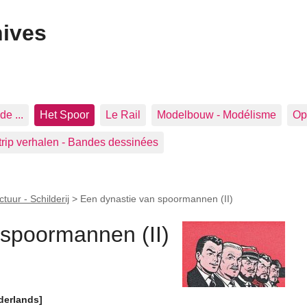
hives
de ...
Het Spoor
Le Rail
Modelbouw - Modélisme
Op 
trip verhalen - Bandes dessinées
tuur - Schilderij
>
Een dynastie van spoormannen (II)
 spoormannen (II)
derlands]