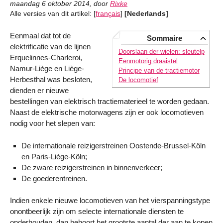
maandag 6 oktober 2014
,
door
Rixke
Alle versies van dit artikel:
[
français
]
[Nederlands]
Eenmaal dat tot de
Sommaire
elektrificatie van de lijnen
Doorslaan der wielen: sleutelp
Erquelinnes-Charleroi,
Eenmotorig draaistel
Namur-Liège en Liège-
Principe van de tractiemotor
Herbesthal was besloten,
De locomotief
dienden er nieuwe
bestellingen van elektrisch tractiematerieel te worden gedaan.
Naast de elektrische motorwagens zijn er ook locomotieven
nodig voor het slepen van:
De internationale reizigerstreinen Oostende-Brussel-Köln
en Paris-Liège-Köln;
De zware reizigerstreinen in binnenverkeer;
De goederentreinen.
Indien enkele nieuwe locomotieven van het vierspanningstype
onontbeerlijk zijn om selecte internationale diensten te
onderhouden, dan behoort het grootste aantal der aan te kopen