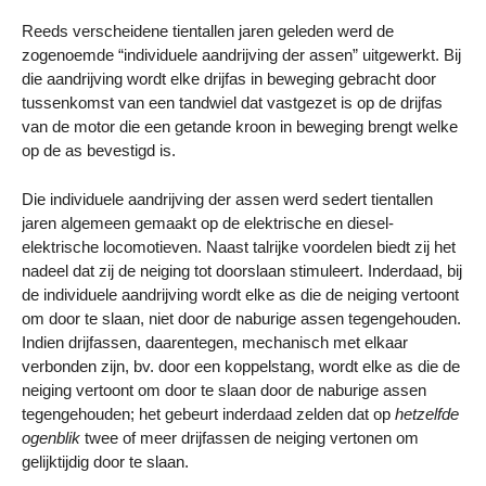
Reeds verscheidene tientallen jaren geleden werd de
zogenoemde “individuele aandrijving der assen” uitgewerkt. Bij
die aandrijving wordt elke drijfas in beweging gebracht door
tussenkomst van een tandwiel dat vastgezet is op de drijfas
van de motor die een getande kroon in beweging brengt welke
op de as bevestigd is.
Die individuele aandrijving der assen werd sedert tientallen
jaren algemeen gemaakt op de elektrische en diesel-
elektrische locomotieven. Naast talrijke voordelen biedt zij het
nadeel dat zij de neiging tot doorslaan stimuleert. Inderdaad, bij
de individuele aandrijving wordt elke as die de neiging vertoont
om door te slaan, niet door de naburige assen tegengehouden.
Indien drijfassen, daarentegen, mechanisch met elkaar
verbonden zijn, bv. door een koppelstang, wordt elke as die de
neiging vertoont om door te slaan door de naburige assen
tegengehouden; het gebeurt inderdaad zelden dat op
hetzelfde
ogenblik
twee of meer drijfassen de neiging vertonen om
gelijktijdig door te slaan.