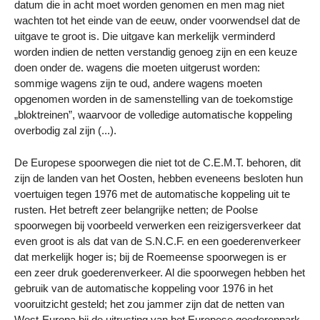
datum die in acht moet worden genomen en men mag niet
wachten tot het einde van de eeuw, onder voorwendsel dat de
uitgave te groot is. Die uitgave kan merkelijk verminderd
worden indien de netten verstandig genoeg zijn en een keuze
doen onder de. wagens die moeten uitgerust worden:
sommige wagens zijn te oud, andere wagens moeten
opgenomen worden in de samenstelling van de toekomstige
„bloktreinen”, waarvoor de volledige automatische koppeling
overbodig zal zijn (...).
De Europese spoorwegen die niet tot de C.E.M.T. behoren, dit
zijn de landen van het Oosten, hebben eveneens besloten hun
voertuigen tegen 1976 met de automatische koppeling uit te
rusten. Het betreft zeer belangrijke netten; de Poolse
spoorwegen bij voorbeeld verwerken een reizigersverkeer dat
even groot is als dat van de S.N.C.F. en een goederenverkeer
dat merkelijk hoger is; bij de Roemeense spoorwegen is er
een zeer druk goederenverkeer. Al die spoorwegen hebben het
gebruik van de automatische koppeling voor 1976 in het
vooruitzicht gesteld; het zou jammer zijn dat de netten van
West-Europa bij de uitrusting van het Europese goederenpark