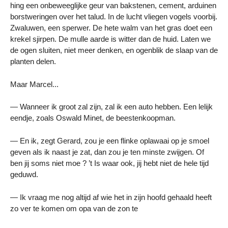
hing een onbeweeglijke geur van bakstenen, cement, arduinen
borstweringen over het talud. In de lucht vliegen vogels voorbij.
Zwaluwen, een sperwer. De hete walm van het gras doet een
krekel sjirpen. De mulle aarde is witter dan de huid. Laten we
de ogen sluiten, niet meer denken, en ogenblik de slaap van de
planten delen.
Maar Marcel...
— Wanneer ik groot zal zijn, zal ik een auto hebben. Een lelijk
eendje, zoals Oswald Minet, de beestenkoopman.
— En ik, zegt Gerard, zou je een flinke oplawaai op je smoel
geven als ik naast je zat, dan zou je ten minste zwijgen. Of
ben jij soms niet moe ? ’t Is waar ook, jij hebt niet de hele tijd
geduwd.
— Ik vraag me nog altijd af wie het in zijn hoofd gehaald heeft
zo ver te komen om opa van de zon te