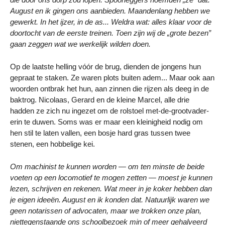
August en ik gingen ons aanbieden. Maandenlang hebben we
gewerkt. In het ijzer, in de as... Weldra wat: alles klaar voor de
doortocht van de eerste treinen. Toen zijn wij de „grote bezen”
gaan zeggen wat we werkelijk wilden doen.
Op de laatste helling vóór de brug, dienden de jongens hun
gepraat te staken. Ze waren plots buiten adem... Maar ook aan
woorden ontbrak het hun, aan zinnen die rijzen als deeg in de
baktrog. Nicolaas, Gerard en de kleine Marcel, alle drie
hadden ze zich nu ingezet om de rolstoel met-de-grootvader-
erin te duwen. Soms was er maar een kleinigheid nodig om
hen stil te laten vallen, een bosje hard gras tussen twee
stenen, een hobbelige kei.
Om machinist te kunnen worden — om ten minste de beide
voeten op een locomotief te mogen zetten — moest je kunnen
lezen, schrijven en rekenen. Wat meer in je koker hebben dan
je eigen ideeën. August en ik konden dat. Natuurlijk waren we
geen notarissen of advocaten, maar we trokken onze plan,
niettegenstaande ons schoolbezoek min of meer gehalveerd