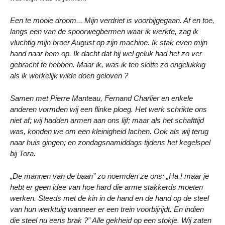
Een te mooie droom... Mijn verdriet is voorbijgegaan. Af en toe,
langs een van de spoorwegbermen waar ik werkte, zag ik
vluchtig mijn broer August op zijn machine. Ik stak even mijn
hand naar hem op. Ik dacht dat hij wel geluk had het zo ver
gebracht te hebben. Maar ik, was ik ten slotte zo ongelukkig
als ik werkelijk wilde doen geloven ?
Samen met Pierre Manteau, Fernand Charlier en enkele
anderen vormden wij een flinke ploeg. Het werk schrikte ons
niet af; wij hadden armen aan ons lijf; maar als het schafttijd
was, konden we om een kleinigheid lachen. Ook als wij terug
naar huis gingen; en zondagsnamiddags tijdens het kegelspel
bij Tora.
„De mannen van de baan” zo noemden ze ons: „Ha ! maar je
hebt er geen idee van hoe hard die arme stakkerds moeten
werken. Steeds met de kin in de hand en de hand op de steel
van hun werktuig wanneer er een trein voorbijrijdt. En indien
die steel nu eens brak ?” Alle gekheid op een stokje. Wij zaten