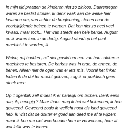
In mijn tijd praatten de kinderen niet zo zinloos. Daarentegen
waren ze beslist stouter. Ik denk vaak aan die welke hier
kwamen om, van achter de brugleuning, stenen naar de
voorbijrijdende treinen te werpen. Dat kon niet zo heel veel
kwaad, maar toch... Het was steeds een hele bende. August
en ik waren toen in de dertig. August stond op het punt
machinist te worden, ik...
Welnu, mij hadden „ze” niet gewild om een van hun sakkerse
machines te besturen. De karkas was in orde, de armen, de
benen. Alleen niet de ogen was er iets mis. Vooral het linker.
Indien ik de dokter mocht geloven, zag ik er praktisch geen
steek mee.
Op ’t ogenblik zelf moest ik er hartelijk om lachen. Denk eens
aan, ik, eenogig ? Maar thans mag ik het wel bekennen, ik heb
geweend. Geweend zoals ik wellicht nooit als kind geweend
heb. Ik wist dat de dokter er goed aan deed me af te wijzen;
maar ik kon me niet weerhouden hem te verwensen, hem al
wat lelijk was te jonnen.