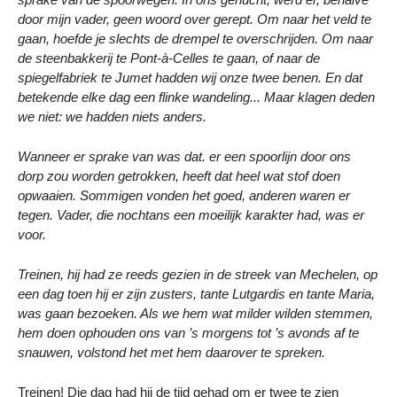
door mijn vader, geen woord over gerept. Om naar het veld te
gaan, hoefde je slechts de drempel te overschrijden. Om naar
de steenbakkerij te Pont-à-Celles te gaan, of naar de
spiegelfabriek te Jumet hadden wij onze twee benen. En dat
betekende elke dag een flinke wandeling... Maar klagen deden
we niet: we hadden niets anders.
Wanneer er sprake van was dat. er een spoorlijn door ons
dorp zou worden getrokken, heeft dat heel wat stof doen
opwaaien. Sommigen vonden het goed, anderen waren er
tegen. Vader, die nochtans een moeilijk karakter had, was er
voor.
Treinen, hij had ze reeds gezien in de streek van Mechelen, op
een dag toen hij er zijn zusters, tante Lutgardis en tante Maria,
was gaan bezoeken. Als we hem wat milder wilden stemmen,
hem doen ophouden ons van ’s morgens tot ’s avonds af te
snauwen, volstond het met hem daarover te spreken.
Treinen! Die dag had hij de tijd gehad om er twee te zien