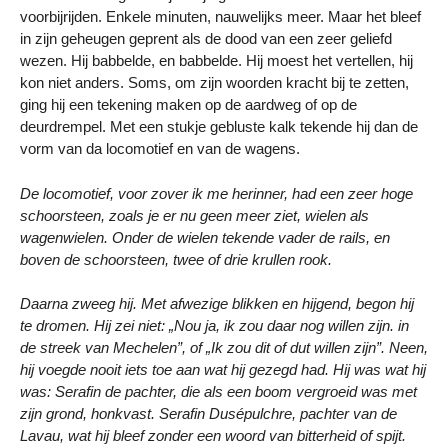
voorbijrijden. Enkele minuten, nauwelijks meer. Maar het bleef
in zijn geheugen geprent als de dood van een zeer geliefd
wezen. Hij babbelde, en babbelde. Hij moest het vertellen, hij
kon niet anders. Soms, om zijn woorden kracht bij te zetten,
ging hij een tekening maken op de aardweg of op de
deurdrempel. Met een stukje gebluste kalk tekende hij dan de
vorm van da locomotief en van de wagens.
De locomotief, voor zover ik me herinner, had een zeer hoge
schoorsteen, zoals je er nu geen meer ziet, wielen als
wagenwielen. Onder de wielen tekende vader de rails, en
boven de schoorsteen, twee of drie krullen rook.
Daarna zweeg hij. Met afwezige blikken en hijgend, begon hij
te dromen. Hij zei niet: „Nou ja, ik zou daar nog willen zijn. in
de streek van Mechelen”, of „Ik zou dit of dut willen zijn”. Neen,
hij voegde nooit iets toe aan wat hij gezegd had. Hij was wat hij
was: Serafin de pachter, die als een boom vergroeid was met
zijn grond, honkvast. Serafin Dusépulchre, pachter van de
Lavau, wat hij bleef zonder een woord van bitterheid of spijt.