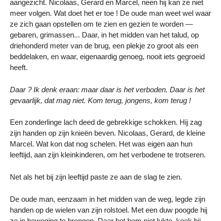
aangezicht. Nicolaas, Gerard en Marcel, neen hij kan ze niet
meer volgen. Wat doet het er toe ! De oude man weet wel waar
ze zich gaan opstellen om te zien en gezien te worden —
gebaren, grimassen... Daar, in het midden van het talud, op
driehonderd meter van de brug, een plekje zo groot als een
beddelaken, en waar, eigenaardig genoeg, nooit iets gegroeid
heeft.
Daar ? Ik denk eraan: maar daar is het verboden. Daar is het
gevaarlijk, dat mag niet. Kom terug, jongens, kom terug !
Een zonderlinge lach deed de gebrekkige schokken. Hij zag
zijn handen op zijn knieën beven. Nicolaas, Gerard, de kleine
Marcel. Wat kon dat nog schelen. Het was eigen aan hun
leeftijd, aan zijn kleinkinderen, om het verbodene te trotseren.
Net als het bij zijn leeftijd paste ze aan de slag te zien.
De oude man, eenzaam in het midden van de weg, legde zijn
handen op de wielen van zijn rolstoel. Met een duw poogde hij
ze in beweging te brengen. Daar het hem niet lukte, keek hij