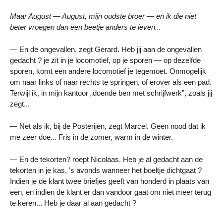
Maar August — August, mijn oudste broer — en ik die niet
beter vroegen dan een beetje anders te leven...
— En de ongevallen, zegt Gerard. Heb jij aan de ongevallen
gedacht ? je zit in je locomotief, op je sporen — op dezelfde
sporen, komt een andere locomotief je tegemoet. Onmogelijk
om naar links of naar rechts te springen, of erover als een pad.
Terwijl ik, in mijn kantoor „doende ben met schrijfwerk”, zoals jij
zegt...
— Net als ik, bij de Posterijen, zegt Marcel. Geen nood dat ik
me zeer doe... Fris in de zomer, warm in de winter.
— En de tekorten? roept Nicolaas. Heb je al gedacht aan de
tekorten in je kas, ’s avonds wanneer het boeltje dichtgaat ?
Indien je de klant twee briefjes geeft van honderd in plaats van
een, en indien de klant er dan vandoor gaat om niet meer terug
te keren... Heb je daar al aan gedacht ?