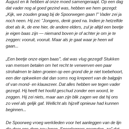
August en ik hebben al onze moed samengeraapt. Op een dag
dat vader nog al goed gezind was, hebben we hem gezegd:
„Kijk, we zouden graag bij de Spoorwegen gaan !” Vader zei ja
noch neen. Hij zei: "Jongens, denk goed na. Indien je hetzelfde
doet als ik, de ene hier, de andere elders, zul je altijd een beetje
je eigen baas zijn — niemand boven je of achter je om je te
zeggen: vooruit, vooruit. Maar als je gaat waar je heen wil
gaan...
„Een beetje onze eigen baas”, dat was vlug gezegd! Stukken
van mensen betalen om het recht te verwerven een paar
strohalmen te laten groeien op een grond die je niet toebehoort,
een dier opkweken dat dan soms nog krepeert van de balgpijn
of van mond- en klauwzeer. Dat alles hebben we tegen vader
gezegd. Hij heeft het hoofd geschud zonder een woord, te
zeggen. Hij zei niets, maar aan zijn blik zagen we dat hij ons
zo veel als gelijk gaf. Wellicht als hijzelf opnieuw had kunnen
beginnen...
De Spoorweg vroeg werklieden voor het aanleggen van de lijn
die door ons dorp zou lopen. Spoorleggers noemden „ze” dat.