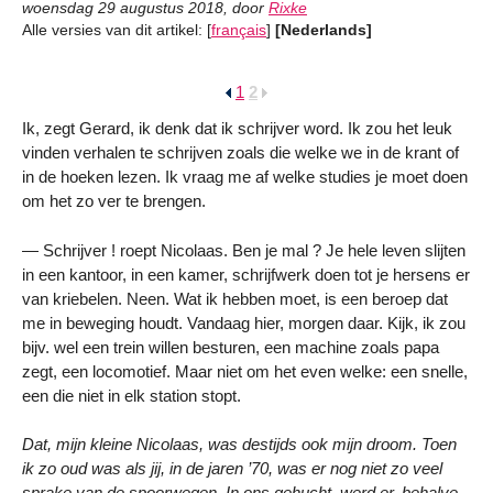
woensdag 29 augustus 2018
,
door
Rixke
Alle versies van dit artikel:
[
français
]
[Nederlands]
1
2
Ik, zegt Gerard, ik denk dat ik schrijver word. Ik zou het leuk
vinden verhalen te schrijven zoals die welke we in de krant of
in de hoeken lezen. Ik vraag me af welke studies je moet doen
om het zo ver te brengen.
— Schrijver ! roept Nicolaas. Ben je mal ? Je hele leven slijten
in een kantoor, in een kamer, schrijfwerk doen tot je hersens er
van kriebelen. Neen. Wat ik hebben moet, is een beroep dat
me in beweging houdt. Vandaag hier, morgen daar. Kijk, ik zou
bijv. wel een trein willen besturen, een machine zoals papa
zegt, een locomotief. Maar niet om het even welke: een snelle,
een die niet in elk station stopt.
Dat, mijn kleine Nicolaas, was destijds ook mijn droom. Toen
ik zo oud was als jij, in de jaren ’70, was er nog niet zo veel
sprake van de spoorwegen. In ons gehucht, werd er, behalve