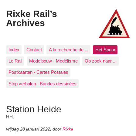
Rixke Rail’s
Archives
Index
Contact
A la recherche de ...
Het Spoor
Le Rail
Modelbouw - Modélisme
Op zoek naar ...
Postkaarten - Cartes Postales
Strip verhalen - Bandes dessinées
Station Heide
HH.
vrijdag 28 januari 2022
,
door
Rixke