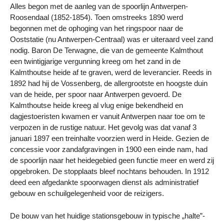
Alles begon met de aanleg van de spoorlijn Antwerpen-
Roosendaal (1852-1854). Toen omstreeks 1890 werd
begonnen met de ophoging van het ringspoor naar de
Ooststatie (nu Antwerpen-Centraal) was er uiteraard veel zand
nodig. Baron De Terwagne, die van de gemeente Kalmthout
een twintigjarige vergunning kreeg om het zand in de
Kalmthoutse heide af te graven, werd de leverancier. Reeds in
1892 had hij de Vossenberg, de allergrootste en hoogste duin
van de heide, per spoor naar Antwerpen gevoerd. De
Kalmthoutse heide kreeg al vlug enige bekendheid en
dagjestoeristen kwamen er vanuit Antwerpen naar toe om te
verpozen in de rustige natuur. Het gevolg was dat vanaf 3
januari 1897 een treinhalte voorzien werd in Heide. Gezien de
concessie voor zandafgravingen in 1900 een einde nam, had
de spoorlijn naar het heidegebied geen functie meer en werd zij
opgebroken. De stopplaats bleef nochtans behouden. In 1912
deed een afgedankte spoorwagen dienst als administratief
gebouw en schuilgelegenheid voor de reizigers.
De bouw van het huidige stationsgebouw in typische „halte”-