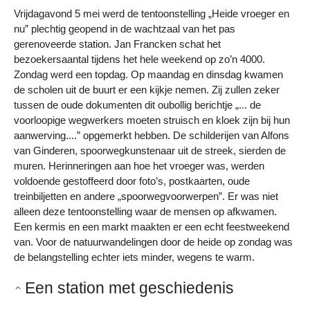
Vrijdagavond 5 mei werd de tentoonstelling „Heide vroeger en
nu” plechtig geopend in de wachtzaal van het pas
gerenoveerde station. Jan Francken schat het
bezoekersaantal tijdens het hele weekend op zo’n 4000.
Zondag werd een topdag. Op maandag en dinsdag kwamen
de scholen uit de buurt er een kijkje nemen. Zij zullen zeker
tussen de oude dokumenten dit oubollig berichtje „... de
voorloopige wegwerkers moeten struisch en kloek zijn bij hun
aanwerving....” opgemerkt hebben. De schilderijen van Alfons
van Ginderen, spoorwegkunstenaar uit de streek, sierden de
muren. Herinneringen aan hoe het vroeger was, werden
voldoende gestoffeerd door foto’s, postkaarten, oude
treinbiljetten en andere „spoorwegvoorwerpen”. Er was niet
alleen deze tentoonstelling waar de mensen op afkwamen.
Een kermis en een markt maakten er een echt feestweekend
van. Voor de natuurwandelingen door de heide op zondag was
de belangstelling echter iets minder, wegens te warm.
Een station met geschiedenis