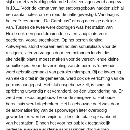
stijl en met veelvuldig gekleurde baksteenlagen werd aangevat
in 1911. Vóór de komst van het stationsgebouw hadden zich al
een aantal hotels om en rond de halte gevestigd. Vandaag is
het café-restaurant „De Cambuus” er nog de enige getuige
van. Tussen de twee wereldoorlogen was het station van
Heide ook een goed draaiende los- en laadplaats voor
goederen, vooral steenkolen. Op het perron richting
Antwerpen, stond vooraan een houten schuilplaats voor de
reizigers, later vervangen door een betonnen loods, die
uiteindelijk plaats moest maken voor de verschillende kleine
schuilhokjes. Voor de verlichting van de perrons ’s avonds,
werd gebruik gemaakt van petroleumlampen. Bij de invoering
van elektriciteit in de gemeente, werd ook de verlichting van de
perrons aangepast. Het stationsgebouw zelf, is sinds de
oprichting uitwendig niet veranderd, op één uitzondering na. Er
werd een lokaal bijgebouwd voor de seingevers. Het oude
bareelhuis werd afgebroken. Het bijgebouwde deel was door
de automatisering van de spoorwegen later overbodig
geworden en werd verwijderd tijdens de totale opknapbeurt
van het station. Binnen het voor het publiek toegankelijk
gedeelte, werden wel kleine aanpassingen doorgevoerd.