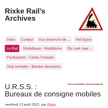
Rixke Rail’s
Archives
Index
Contact
A la recherche de ...
Het Spoor
Le Rail
Modelbouw - Modélisme
Op zoek naar ...
Postkaarten - Cartes Postales
Strip verhalen - Bandes dessinées
U.R.S.S. :
Bureaux de consigne mobiles
vendredi 13 août 2021
,
par
Rixke