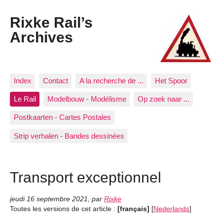
Rixke Rail’s
Archives
Index
Contact
A la recherche de ...
Het Spoor
Le Rail
Modelbouw - Modélisme
Op zoek naar ...
Postkaarten - Cartes Postales
Strip verhalen - Bandes dessinées
Transport exceptionnel
jeudi 16 septembre 2021
,
par
Rixke
Toutes les versions de cet article :
[français]
[
Nederlands
]