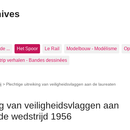
hives
de ...
Het Spoor
Le Rail
Modelbouw - Modélisme
Op 
trip verhalen - Bandes dessinées
j
>
Plechtige uitreiking van veiligheidsvlaggen aan de laureaten
ng van veiligheidsvlaggen aan
de wedstrijd 1956