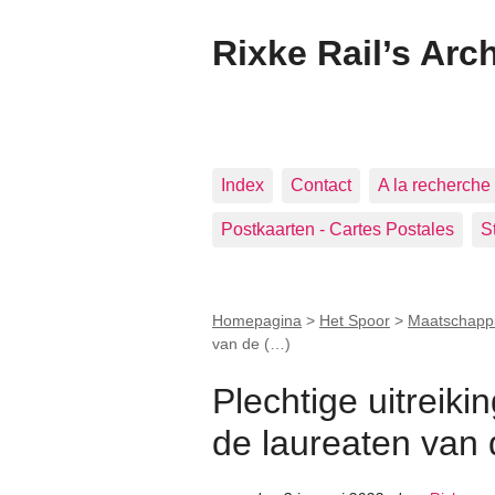
Rixke Rail’s Arc
Index
Contact
A la recherche 
Postkaarten - Cartes Postales
S
Homepagina
>
Het Spoor
>
Maatschappi
van de (…)
Plechtige uitreiki
de laureaten van 