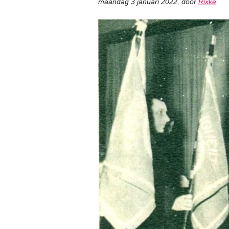
maandag 3 januari 2022
,
door
Rixke