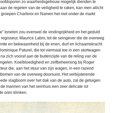
hoofdsporen zo waarheidsgetrouw mogelijk dienden te
an de regelen van de veiligheid te raken, kan men allicht
e groepen Charleroi en Namen het niet onder de markt
e” tonelen zou evenwel de vindingrijkheid en het geduld
e regisseur, Maurice Labro, tot de seingever die de overweg
almte en bekwaamheid bij de enen, durf en lichaamskracht
 Dominique Paturel, die tot viermaal toe in een stortwagen
 na zich vooraf aan de buitenzijde van de reling van de
ngelen. Koelbloedigheid en zelfbeheersing bij Roger
teur die, aan het stuur van zijn wagen, in een razend
itbomen van de overweg doorsuist. Het verbijsterende
eede slagboom over het dak van de auto, zal de getuigen
ij de mannen van het seinhuis een zeer delicate rol
de oren klinken.