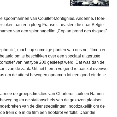
 de spoormannen van Couillet-Montignies, Andenne, Hoei-
gestoken aan een ploeg Franse cineasten die naar België
men van een spionnagefilm „Coplan prend des risques”
néphonic”, mocht op sommige punten van ons net filmen en
etaald om te beschikken over een speciaal uitgeruste
comotief van het type 200 gesleept werd. Dat was dan de
 kant van de zaak. Uit het hierna volgend relaas zal evenwel
 was om de uiterst bewogen opnamen tot een goed einde te
rmee de groepsdirecties van Charleroi, Luik en Namen
e beweging en de stationschefs van de gekozen plaatsen
onderbreken van de dienstregelingen, noodzakelijk om de
 trein die in de film een hoofdrol vertolkt. Daar die