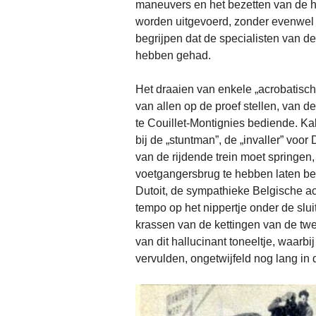
maneuvers en het bezetten van de 
worden uitgevoerd, zonder evenwel a
begrijpen dat de specialisten van d
hebben gehad.
Het draaien van enkele „acrobatisch
van allen op de proef stellen, van d
te Couillet-Montignies bediende. K
bij de „stuntman”, de „invaller” voor
van de rijdende trein moet springen,
voetgangersbrug te hebben laten be
Dutoit, de sympathieke Belgische ac
tempo op het nippertje onder de slu
krassen van de kettingen van de tw
van dit hallucinant toneeltje, waarb
vervulden, ongetwijfeld nog lang in 