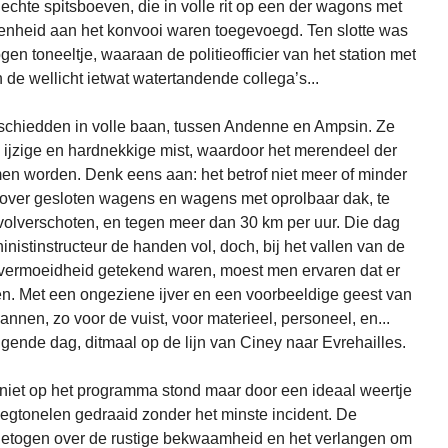
echte spitsboeven, die in volle rit op een der wagons met
genheid aan het konvooi waren toegevoegd. Ten slotte was
en toneeltje, waaraan de politieofficier van het station met
an de wellicht ietwat watertandende collega’s...
hiedden in volle baan, tussen Andenne en Ampsin. Ze
 ijzige en hardnekkige mist, waardoor het merendeel der
en worden. Denk eens aan: het betrof niet meer of minder
over gesloten wagens en wagens met oprolbaar dak, te
olverschoten, en tegen meer dan 30 km per uur. Die dag
istinstructeur de handen vol, doch, bij het vallen van de
 vermoeidheid getekend waren, moest men ervaren dat er
. Met een ongeziene ijver en een voorbeeldige geest van
en, zo voor de vuist, voor materieel, personeel, en...
gende dag, ditmaal op de lijn van Ciney naar Evrehailles.
niet op het programma stond maar door een ideaal weertje
egtonelen gedraaid zonder het minste incident. De
etogen over de rustige bekwaamheid en het verlangen om