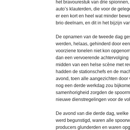
het bravourestuk van drie spionnen, 
auto’s klauterden, die voor de gele
er een kort en heel wat minder bewog
brio deelnam, en dit in het bijzijn v
De opnamen van de tweede dag gesc
werden, helaas, gehinderd door een
voorziene tonelen niet kon opgenom
dan een vervoerende achtervolging 
midden van een helse scène met rev
hadden de stationschefs en de machin
avond, toen alle aangezichten door
nog een derde werkdag zou bijkomen
samenhorigheid zorgden de spoormann
nieuwe dienstregelingen voor de vol
De avond van die derde dag, welke 
werd begunstigd, waren alle spoorw
producers glunderden en waren opg