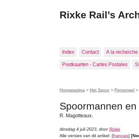
Rixke Rail’s Arc
Index
Contact
A la recherche 
Postkaarten - Cartes Postales
S
Homepagina
>
Het Spoor
>
Personeel
Spoormannen en 
R. Magotteaux.
dinsdag 4 juli 2023
,
door
Rixke
Alle versies van dit artikel:
[
français
]
[Ne