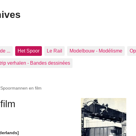
hives
de ...
Het Spoor
Le Rail
Modelbouw - Modélisme
Op 
trip verhalen - Bandes dessinées
>
Spoormannen en film
film
derlands]