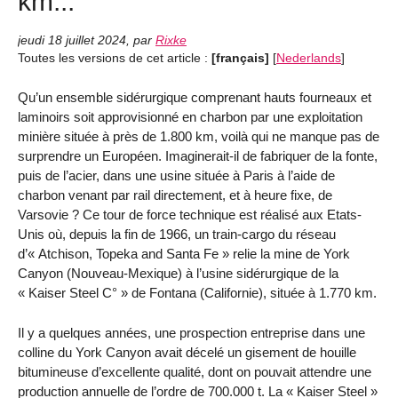
km...
jeudi 18 juillet 2024
,
par
Rixke
Toutes les versions de cet article :
[français]
[
Nederlands
]
Qu’un ensemble sidérurgique comprenant hauts fourneaux et
laminoirs soit approvisionné en charbon par une exploitation
minière située à près de 1.800 km, voilà qui ne manque pas de
surprendre un Européen. Imaginerait-il de fabriquer de la fonte,
puis de l’acier, dans une usine située à Paris à l’aide de
charbon venant par rail directement, et à heure fixe, de
Varsovie ? Ce tour de force technique est réalisé aux Etats-
Unis où, depuis la fin de 1966, un train-cargo du réseau
d’« Atchison, Topeka and Santa Fe » relie la mine de York
Canyon (Nouveau-Mexique) à l’usine sidérurgique de la
« Kaiser Steel C° » de Fontana (Californie), située à 1.770 km.
Il y a quelques années, une prospection entreprise dans une
colline du York Canyon avait décelé un gisement de houille
bitumineuse d’excellente qualité, dont on pouvait attendre une
production annuelle de l’ordre de 700.000 t. La « Kaiser Steel »