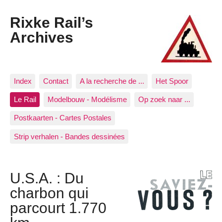
Rixke Rail’s
Archives
Index
Contact
A la recherche de ...
Het Spoor
Le Rail
Modelbouw - Modélisme
Op zoek naar ...
Postkaarten - Cartes Postales
Strip verhalen - Bandes dessinées
U.S.A. : Du
charbon qui
parcourt 1.770