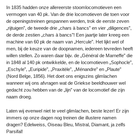
In 1835 hadden onze allereerste stoomlocomotieven een
vermogen van 40 pk. Van de drie locomotieven die toen voor
de openingstreinen gespannen werden, trok de eerste zeven
„rijtuigen”, de tweede drie „chars à bancs” en vier „diligences”,
de derde zestien „chars à bancs”! Een jaartje later kreeg een
machine van 60 pk de naam van „Hercule”. Het lijkt wel of
men, bij de keuze van de doopnamen, iedereen tevreden heeft
willen stellen. Zo waren daar bijv. de „Général de Marneffe” die
in 1848 al 140 pk ontwikkelde, en de locomotieven „Sophocle”,
„Eschyle”, „Euripide”, „Praxitèle”, „Ménandre” en „Plaute”
(Nord Belge, 1856). Het doet ons enigszins glimlachen
wanneer wij ons afvragen wat de Griekse beeldhouwer wel
gedacht zou hebben van de „lijn” van de locomotief die zijn
naam droeg.
Laten wij evenwel niet te veel glimlachen, beste lezer! Er zijn
immers op onze dagen nog treinen die illustere namen
dragen? Edelweiss, Oiseau Bleu, Mistral, Diamant, ja zelfs
Parsifal!