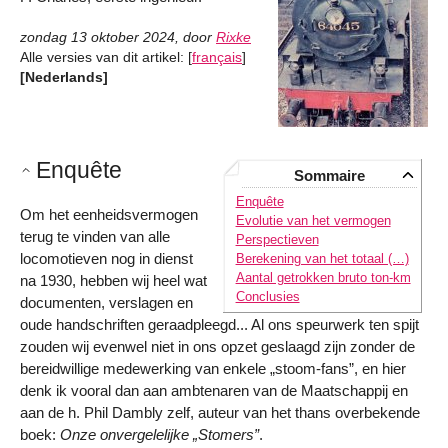
zondag 13 oktober 2024
,
door
Rixke
Alle versies van dit artikel:
[
français
]
[Nederlands]
Enquête
Sommaire
Enquête
Om het eenheidsvermogen
Evolutie van het vermogen
terug te vinden van alle
Perspectieven
locomotieven nog in dienst
Berekening van het totaal (…)
Aantal getrokken bruto ton-km
na 1930, hebben wij heel wat
Conclusies
documenten, verslagen en
oude handschriften geraadpleegd... Al ons speurwerk ten spijt
zouden wij evenwel niet in ons opzet geslaagd zijn zonder de
bereidwillige medewerking van enkele „stoom-fans”, en hier
denk ik vooral dan aan ambtenaren van de Maatschappij en
aan de h. Phil Dambly zelf, auteur van het thans overbekende
boek:
Onze onvergelelijke „Stomers”
.