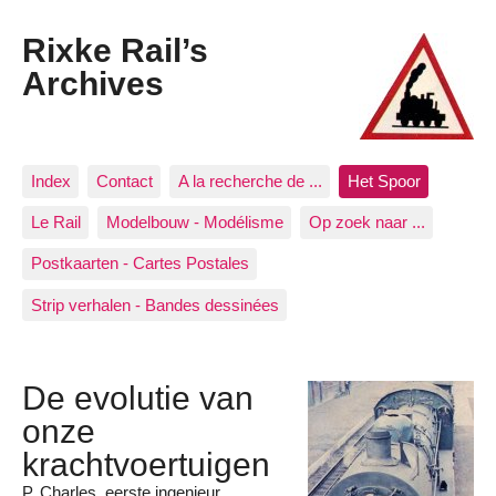
Rixke Rail’s
Archives
Index
Contact
A la recherche de ...
Het Spoor
Le Rail
Modelbouw - Modélisme
Op zoek naar ...
Postkaarten - Cartes Postales
Strip verhalen - Bandes dessinées
De evolutie van
onze
krachtvoertuigen
P. Charles, eerste ingenieur.