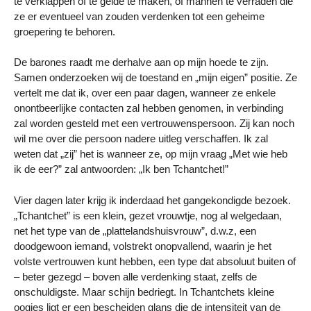
te verklappen of te gelde te maken, of mannen te verraden die
ze er eventueel van zouden verdenken tot een geheime
groepering te behoren.
De barones raadt me derhalve aan op mijn hoede te zijn.
Samen onderzoeken wij de toestand en „mijn eigen” positie. Ze
vertelt me dat ik, over een paar dagen, wanneer ze enkele
onontbeerlijke contacten zal hebben genomen, in verbinding
zal worden gesteld met een vertrouwenspersoon. Zij kan noch
wil me over die persoon nadere uitleg verschaffen. Ik zal
weten dat „zij” het is wanneer ze, op mijn vraag „Met wie heb
ik de eer?” zal antwoorden: „Ik ben Tchantchet!”
Vier dagen later krijg ik inderdaad het gangekondigde bezoek.
„Tchantchet” is een klein, gezet vrouwtje, nog al welgedaan,
net het type van de „plattelandshuisvrouw”, d.w.z, een
doodgewoon iemand, volstrekt onopvallend, waarin je het
volste vertrouwen kunt hebben, een type dat absoluut buiten of
– beter gezegd – boven alle verdenking staat, zelfs de
onschuldigste. Maar schijn bedriegt. In Tchantchets kleine
oogjes ligt er een bescheiden glans die de intensiteit van de