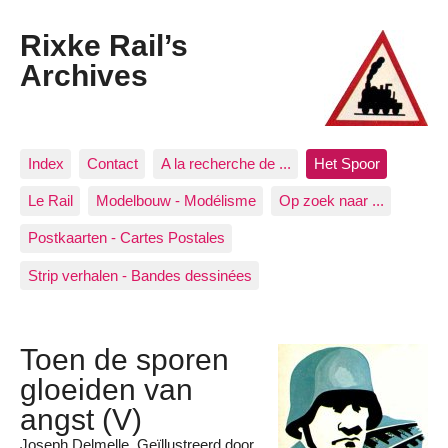
Rixke Rail’s
Archives
Index
Contact
A la recherche de ...
Het Spoor
Le Rail
Modelbouw - Modélisme
Op zoek naar ...
Postkaarten - Cartes Postales
Strip verhalen - Bandes dessinées
Toen de sporen
gloeiden van
angst (V)
Joseph Delmelle. Geïllustreerd door