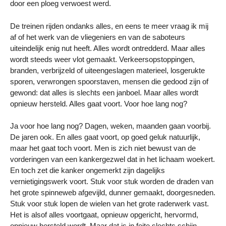
door een ploeg verwoest werd.
De treinen rijden ondanks alles, en eens te meer vraag ik mij
af of het werk van de vliegeniers en van de saboteurs
uiteindelijk enig nut heeft. Alles wordt ontredderd. Maar alles
wordt steeds weer vlot gemaakt. Verkeersopstoppingen,
branden, verbrijzeld of uiteengeslagen materieel, losgerukte
sporen, verwrongen spoorstaven, mensen die gedood zijn of
gewond: dat alles is slechts een janboel. Maar alles wordt
opnieuw hersteld. Alles gaat voort. Voor hoe lang nog?
Ja voor hoe lang nog? Dagen, weken, maanden gaan voorbij.
De jaren ook. En alles gaat voort, op goed geluk natuurlijk,
maar het gaat toch voort. Men is zich niet bewust van de
vorderingen van een kankergezwel dat in het lichaam woekert.
En toch zet die kanker ongemerkt zijn dagelijks
vernietigingswerk voort. Stuk voor stuk worden de draden van
het grote spinneweb afgevijld, dunner gemaakt, doorgesneden.
Stuk voor stuk lopen de wielen van het grote raderwerk vast.
Het is alsof alles voortgaat, opnieuw opgericht, hervormd,
opnieuw hersteld wordt. Maar dat is in feite slechts schijn.