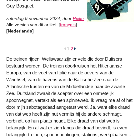
Guy Bosquet.
zaterdag 9 november 2024
,
door
Rixke
Alle versies van dit artikel:
[
français
]
[Nederlands]
1
2
De treinen rijden. Weliswaar zijn er vele die door Duitsers
bestuurd worden. De treinen doorkruisen het Hitleriaanse
Europa, van de voet van Italië naar de oevers van de
Weichsel, van de havens van de Baltische Zee naar de
Atlantische kusten en van de Middellandse naar de Zwarte
Zee. Duitsland zwaait de scepter over een onmetelijk
spoorwegnet, vertakt als een spinneweb. Ik vraag me af of het
door mijn sabotagedaad aangetast werd. Ja, want elke draad
van dat web heeft zijn nut vermits hij de andere schraagt,
verbindt, op hun plaats houdt. Elke draad van dat web is
belangrijk. En al wat er zich langs die draad bevindt, is even
belangrijk: treinen, spoorinrichtingen, stations, werkplaatsen...