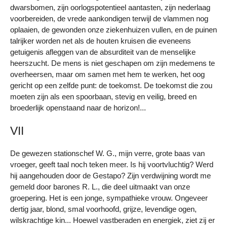
dwarsbomen, zijn oorlogspotentieel aantasten, zijn nederlaag
voorbereiden, de vrede aankondigen terwijl de vlammen nog
oplaaien, de gewonden onze ziekenhuizen vullen, en de puinen
talrijker worden net als de houten kruisen die eveneens
getuigenis afleggen van de absurditeit van de menselijke
heerszucht. De mens is niet geschapen om zijn medemens te
overheersen, maar om samen met hem te werken, het oog
gericht op een zelfde punt: de toekomst. De toekomst die zou
moeten zijn als een spoorbaan, stevig en veilig, breed en
broederlijk openstaand naar de horizon!...
VII
De gewezen stationschef W. G., mijn verre, grote baas van
vroeger, geeft taal noch teken meer. Is hij voortvluchtig? Werd
hij aangehouden door de Gestapo? Zijn verdwijning wordt me
gemeld door barones R. L., die deel uitmaakt van onze
groepering. Het is een jonge, sympathieke vrouw. Ongeveer
dertig jaar, blond, smal voorhoofd, grijze, levendige ogen,
wilskrachtige kin... Hoewel vastberaden en energiek, ziet zij er