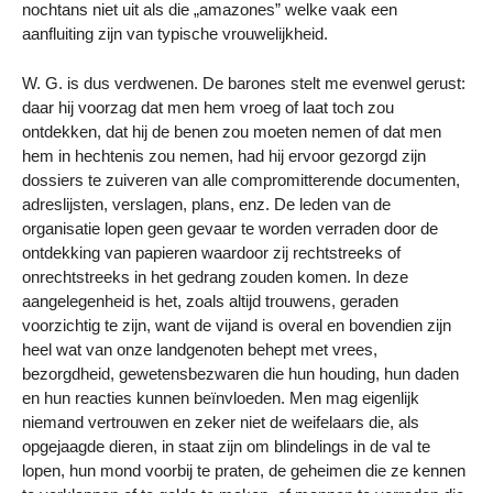
nochtans niet uit als die „amazones” welke vaak een
aanfluiting zijn van typische vrouwelijkheid.
W. G. is dus verdwenen. De barones stelt me evenwel gerust:
daar hij voorzag dat men hem vroeg of laat toch zou
ontdekken, dat hij de benen zou moeten nemen of dat men
hem in hechtenis zou nemen, had hij ervoor gezorgd zijn
dossiers te zuiveren van alle compromitterende documenten,
adreslijsten, verslagen, plans, enz. De leden van de
organisatie lopen geen gevaar te worden verraden door de
ontdekking van papieren waardoor zij rechtstreeks of
onrechtstreeks in het gedrang zouden komen. In deze
aangelegenheid is het, zoals altijd trouwens, geraden
voorzichtig te zijn, want de vijand is overal en bovendien zijn
heel wat van onze landgenoten behept met vrees,
bezorgdheid, gewetensbezwaren die hun houding, hun daden
en hun reacties kunnen beïnvloeden. Men mag eigenlijk
niemand vertrouwen en zeker niet de weifelaars die, als
opgejaagde dieren, in staat zijn om blindelings in de val te
lopen, hun mond voorbij te praten, de geheimen die ze kennen