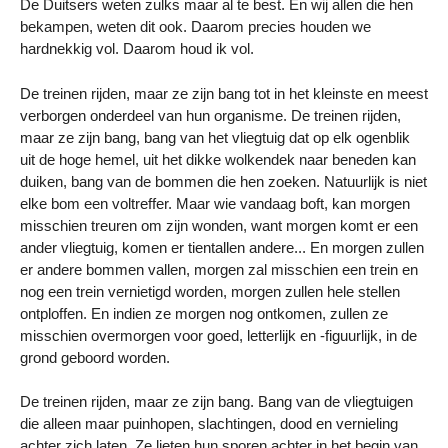
De Duitsers weten zulks maar al te best. En wij allen die hen
bekampen, weten dit ook. Daarom precies houden we
hardnekkig vol. Daarom houd ik vol.
De treinen rijden, maar ze zijn bang tot in het kleinste en meest
verborgen onderdeel van hun organisme. De treinen rijden,
maar ze zijn bang, bang van het vliegtuig dat op elk ogenblik
uit de hoge hemel, uit het dikke wolkendek naar beneden kan
duiken, bang van de bommen die hen zoeken. Natuurlijk is niet
elke bom een voltreffer. Maar wie vandaag boft, kan morgen
misschien treuren om zijn wonden, want morgen komt er een
ander vliegtuig, komen er tientallen andere... En morgen zullen
er andere bommen vallen, morgen zal misschien een trein en
nog een trein vernietigd worden, morgen zullen hele stellen
ontploffen. En indien ze morgen nog ontkomen, zullen ze
misschien overmorgen voor goed, letterlijk en -figuurlijk, in de
grond geboord worden.
De treinen rijden, maar ze zijn bang. Bang van de vliegtuigen
die alleen maar puinhopen, slachtingen, dood en vernieling
achter zich laten. Ze lieten hun sporen achter in het begin van