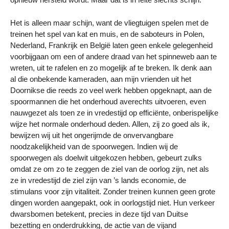
Het is alleen maar schijn, want de vliegtuigen spelen met de
treinen het spel van kat en muis, en de saboteurs in Polen,
Nederland, Frankrijk en België laten geen enkele gelegenheid
voorbijgaan om een of andere draad van het spinneweb aan te
wreten, uit te rafelen en zo mogelijk af te breken. Ik denk aan
al die onbekende kameraden, aan mijn vrienden uit het
Doornikse die reeds zo veel werk hebben opgeknapt, aan de
spoormannen die het onderhoud averechts uitvoeren, even
nauwgezet als toen ze in vredestijd op efficiënte, onberispelijke
wijze het normale onderhoud deden. Allen, zij zo goed als ik,
bewijzen wij uit het ongerijmde de onvervangbare
noodzakelijkheid van de spoorwegen. Indien wij de
spoorwegen als doelwit uitgekozen hebben, gebeurt zulks
omdat ze om zo te zeggen de ziel van de oorlog zijn, net als
ze in vredestijd de ziel zijn van ’s lands economie, de
stimulans voor zijn vitaliteit. Zonder treinen kunnen geen grote
dingen worden aangepakt, ook in oorlogstijd niet. Hun verkeer
dwarsbomen betekent, precies in deze tijd van Duitse
bezetting en onderdrukking, de actie van de vijand