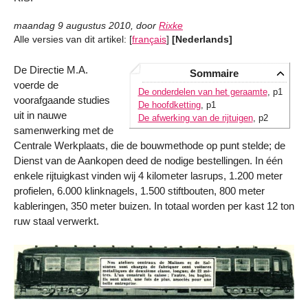
maandag 9 augustus 2010
,
door
Rixke
Alle versies van dit artikel:
[
français
]
[Nederlands]
De Directie M.A.
Sommaire
voerde de
De onderdelen van het geraamte
, p1
voorafgaande studies
De hoofdketting
, p1
uit in nauwe
De afwerking van de rijtuigen
, p2
samenwerking met de
Centrale Werkplaats, die de bouwmethode op punt stelde; de
Dienst van de Aankopen deed de nodige bestellingen. In één
enkele rijtuigkast vinden wij 4 kilometer lasrups, 1.200 meter
profielen, 6.000 klinknagels, 1.500 stiftbouten, 800 meter
kableringen, 350 meter buizen. In totaal worden per kast 12 ton
ruw staal verwerkt.