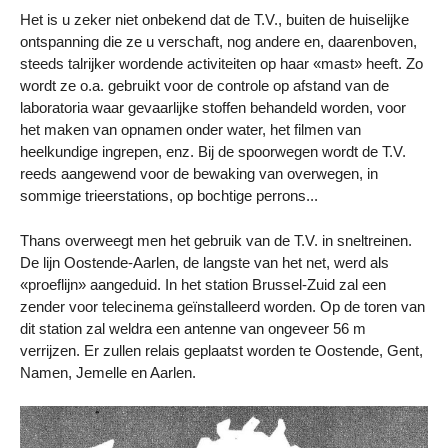
Het is u zeker niet onbekend dat de T.V., buiten de huiselijke
ontspanning die ze u verschaft, nog andere en, daarenboven,
steeds talrijker wordende activiteiten op haar «mast» heeft. Zo
wordt ze o.a. gebruikt voor de controle op afstand van de
laboratoria waar gevaarlijke stoffen behandeld worden, voor
het maken van opnamen onder water, het filmen van
heelkundige ingrepen, enz. Bij de spoorwegen wordt de T.V.
reeds aangewend voor de bewaking van overwegen, in
sommige trieerstations, op bochtige perrons...
Thans overweegt men het gebruik van de T.V. in sneltreinen.
De lijn Oostende-Aarlen, de langste van het net, werd als
«proeflijn» aangeduid. In het station Brussel-Zuid zal een
zender voor telecinema geïnstalleerd worden. Op de toren van
dit station zal weldra een antenne van ongeveer 56 m
verrijzen. Er zullen relais geplaatst worden te Oostende, Gent,
Namen, Jemelle en Aarlen.