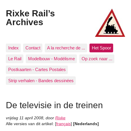
Rixke Rail’s
Archives
Index
Contact
A la recherche de ...
Het Spoor
Le Rail
Modelbouw - Modélisme
Op zoek naar ...
Postkaarten - Cartes Postales
Strip verhalen - Bandes dessinées
De televisie in de treinen
vrijdag 11 april 2008
,
door
Rixke
Alle versies van dit artikel:
[
français
]
[Nederlands]