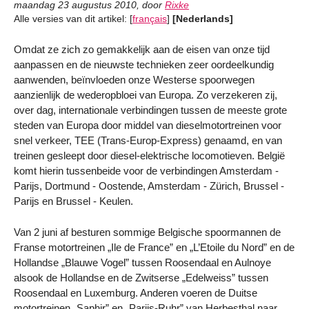
maandag 23 augustus 2010
,
door
Rixke
Alle versies van dit artikel:
[
français
]
[Nederlands]
Omdat ze zich zo gemakkelijk aan de eisen van onze tijd
aanpassen en de nieuwste technieken zeer oordeelkundig
aanwenden, beïnvloeden onze Westerse spoorwegen
aanzienlijk de wederopbloei van Europa. Zo verzekeren zij,
over dag, internationale verbindingen tussen de meeste grote
steden van Europa door middel van dieselmotortreinen voor
snel verkeer, TEE (Trans-Europ-Express) genaamd, en van
treinen gesleept door diesel-elektrische locomotieven. België
komt hierin tussenbeide voor de verbindingen Amsterdam -
Parijs, Dortmund - Oostende, Amsterdam - Zürich, Brussel -
Parijs en Brussel - Keulen.
Van 2 juni af besturen sommige Belgische spoormannen de
Franse motortreinen „Ile de France” en „L’Etoile du Nord” en de
Hollandse „Blauwe Vogel” tussen Roosendaal en Aulnoye
alsook de Hollandse en de Zwitserse „Edelweiss” tussen
Roosendaal en Luxemburg. Anderen voeren de Duitse
motortreinen „Saphir” en „Parijs-Ruhr” van Herbesthal naar