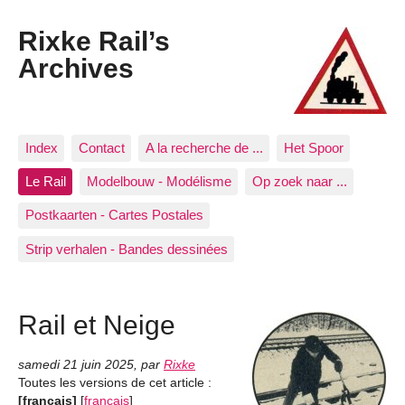
Rixke Rail’s
Archives
Index
Contact
A la recherche de ...
Het Spoor
Le Rail
Modelbouw - Modélisme
Op zoek naar ...
Postkaarten - Cartes Postales
Strip verhalen - Bandes dessinées
Rail et Neige
samedi 21 juin 2025
,
par
Rixke
Toutes les versions de cet article :
[français]
[
français
]