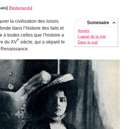
çais]
[
Nederlands
]
er la civilisation des loisirs.
Sommaire
nde dans l’histoire des faits et
Anvers
 à toutes celles que l’histoire a
L’appel de la mer
e
re du XV
siècle, qui a séparé le
Dans le sud
 Renaissance.