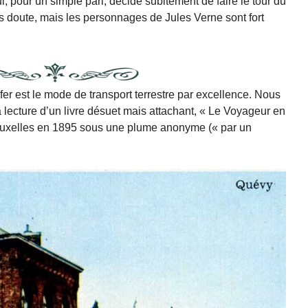
i, pour un simple pari, décide subitement de faire le tour du
oute, mais les personnages de Jules Verne sont fort
fer est le mode de transport terrestre par excellence. Nous
lecture d’un livre désuet mais attachant, « Le Voyageur en
ruxelles en 1895 sous une plume anonyme (« par un