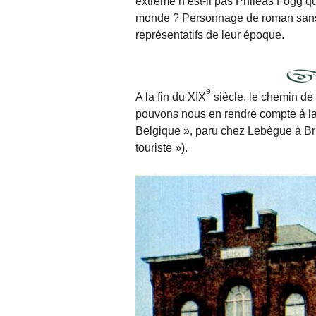
extrême n’est-il pas Phileas Fogg qu
monde ? Personnage de roman sans d
représentatifs de leur époque.
e
A la fin du XIX
siècle, le chemin de 
pouvons nous en rendre compte à la 
Belgique », paru chez Lebègue à B
touriste »).