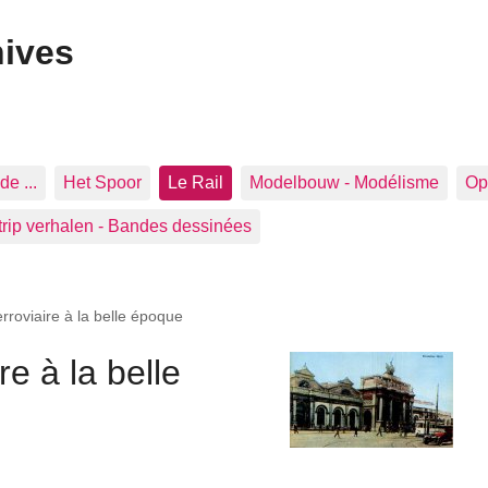
hives
de ...
Het Spoor
Le Rail
Modelbouw - Modélisme
Op 
trip verhalen - Bandes dessinées
rroviaire à la belle époque
re à la belle