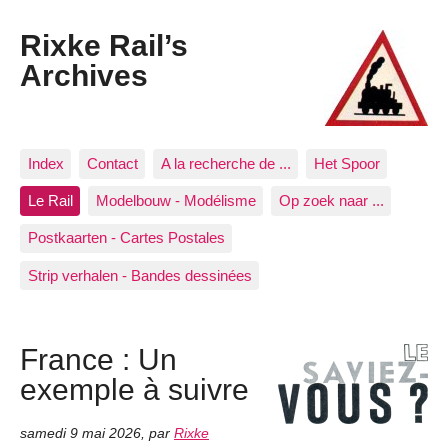
Rixke Rail’s
Archives
Index
Contact
A la recherche de ...
Het Spoor
Le Rail
Modelbouw - Modélisme
Op zoek naar ...
Postkaarten - Cartes Postales
Strip verhalen - Bandes dessinées
France : Un
exemple à suivre
samedi 9 mai 2026
,
par
Rixke