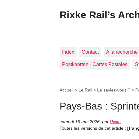
Rixke Rail’s Arc
Index
Contact
A la recherche 
Postkaarten - Cartes Postales
S
Accueil
>
Le Rail
>
Le saviez-vous ?
>
P
Pays-Bas : Sprint
samedi 16 mai 2026
,
par
Rixke
Toutes les versions de cet article :
[fran