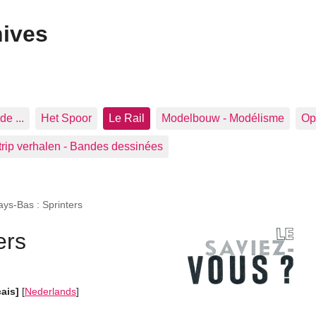
hives
de ...
Het Spoor
Le Rail
Modelbouw - Modélisme
Op 
trip verhalen - Bandes dessinées
ays-Bas : Sprinters
ers
çais]
[
Nederlands
]