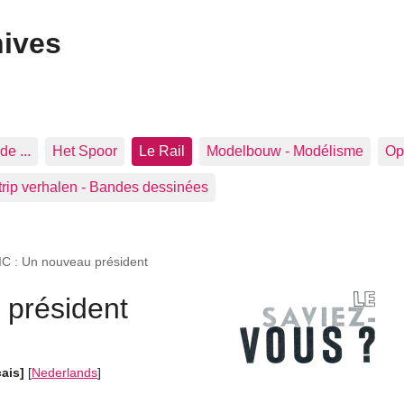
hives
de ...
Het Spoor
Le Rail
Modelbouw - Modélisme
Op 
trip verhalen - Bandes dessinées
IC : Un nouveau président
 président
çais]
[
Nederlands
]