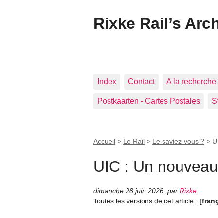
Rixke Rail’s Arc
Index
Contact
A la recherche 
Postkaarten - Cartes Postales
S
Accueil
>
Le Rail
>
Le saviez-vous ?
>
U
UIC : Un nouveau
dimanche 28 juin 2026
,
par
Rixke
Toutes les versions de cet article :
[fran