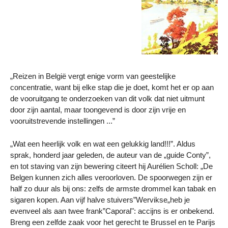
„Reizen in België vergt enige vorm van geestelijke
concentratie, want bij elke stap die je doet, komt het er op aan
de vooruitgang te onderzoeken van dit volk dat niet uitmunt
door zijn aantal, maar toongevend is door zijn vrije en
vooruitstrevende instellingen ...”
„Wat een heerlijk volk en wat een gelukkig land!!!”. Aldus
sprak, honderd jaar geleden, de auteur van de „guide Conty”,
en tot staving van zijn bewering citeert hij Aurélien Scholl: „De
Belgen kunnen zich alles veroorloven. De spoorwegen zijn er
half zo duur als bij ons: zelfs de armste drommel kan tabak en
sigaren kopen. Aan vijf halve stuivers”Wervikse„heb je
evenveel als aan twee frank”Caporal": accijns is er onbekend.
Breng een zelfde zaak voor het gerecht te Brussel en te Parijs