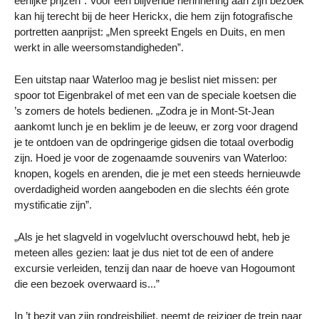
eerlijke prijzen”. Voor een blijvende herinnering aan zijn bezoek
kan hij terecht bij de heer Herickx, die hem zijn fotografische
portretten aanprijst: „Men spreekt Engels en Duits, en men
werkt in alle weersomstandigheden”.
Een uitstap naar Waterloo mag je beslist niet missen: per
spoor tot Eigenbrakel of met een van de speciale koetsen die
’s zomers de hotels bedienen. „Zodra je in Mont-St-Jean
aankomt lunch je en beklim je de leeuw, er zorg voor dragend
je te ontdoen van de opdringerige gidsen die totaal overbodig
zijn. Hoed je voor de zogenaamde souvenirs van Waterloo:
knopen, kogels en arenden, die je met een steeds hernieuwde
overdadigheid worden aangeboden en die slechts één grote
mystificatie zijn”.
„Als je het slagveld in vogelvlucht overschouwd hebt, heb je
meteen alles gezien: laat je dus niet tot de een of andere
excursie verleiden, tenzij dan naar de hoeve van Hogoumont
die een bezoek overwaard is...”
In ’t bezit van zijn rondreisbiljet, neemt de reiziger de trein naar