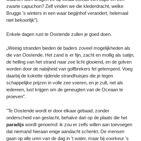
zwarte capuchon? Zelf vinden we die klederdracht, welke
Brugge ’s winters in een waar begijnhof verandert, helemaal
niet bekoorlijk”).
Enkele dagen rust te Oostende zullen je goed doen.
„Weinig stranden bieden de baders zoveel mogelijkheden als
die van Oostende. Het zand is er fijn, zacht en mollig als satijn,
de helling van het strand naar zee licht glooiend, en de golven
worden door de nabijheid van golfbrekers fel getemperd. Voeg
daarbij de kokette rijdende strandhuisjes die je tegen
schappelijke prijzen in volle zee voeren, en je zult, net als
iedereen, lust krijgen om de geneugten van de Oceaan te
proeven”.
"Te Oostende wordt er door elkaar gebaad, zonder
onderscheid van geslacht, behalve dan op de plaats die het
paradijs
wordt genoemd: ik zou er zelfs willen aan toevoegen
dat niemand hieraan enige aandacht schenkt. De mensen
gaan op alle uren van de dag in ’t water, maar bij voorkeur ’s