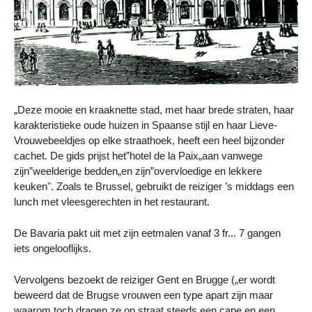
„Deze mooie en kraaknette stad, met haar brede straten, haar
karakteristieke oude huizen in Spaanse stijl en haar Lieve-
Vrouwebeeldjes op elke straathoek, heeft een heel bijzonder
cachet. De gids prijst het”hotel de la Paix„aan vanwege
zijn”weelderige bedden„en zijn”overvloedige en lekkere
keuken". Zoals te Brussel, gebruikt de reiziger ’s middags een
lunch met vleesgerechten in het restaurant.
De Bavaria pakt uit met zijn eetmalen vanaf 3 fr... 7 gangen
iets ongelooflijks.
Vervolgens bezoekt de reiziger Gent en Brugge („er wordt
beweerd dat de Brugse vrouwen een type apart zijn maar
waarom toch dragen ze op straat steeds een cape en een