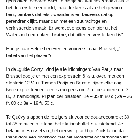
gedronken, behoren
Faro
, ’n biertje dat wat rins smaakt als je
het de eerste keer drinkt, maar lekker is als je het gewoon
bent,
lambiek
dat iets zwaarder is en
Leuvens
dat op
perendrank lijkt, maar dan met een zuurachtige en
verfrissende smaak. Er wordt eveneens een bier uit het
Walenland gedronken,
bruine
, dat bitter en versterkend is”.
Hoe je naar België begeven en vooreerst naar Brussel, „’t
babel van het plezier”?
In de „guide Conty” vind je alle inlichtingen: Van Parijs naar
Brussel doe je er met een exprestrein 6 ½ u. over. met een
stoptrein 12 ½ u. Tussen Parijs en Brussel rijden elke dag
twee exprestreinen, een ’s morgens om 7 u., de andere om 3
u., ’s namiddags. Prijzen der plaatsen: 1e – 35 fr. 80 c.; 2e – 26
fr. 80 c.; 3e – 18 fr. 50 c.
Te Quévy stappen de reizigers uit voor de douanecontrole: 30
tot 35 minuten stilstand, het stationsbuffet is uitstekend. Je
belandt in Brussel via „het nieuwe, prachtige Zuidstation dat
thans door een ringspoor met het Noordstation verbonden is”.