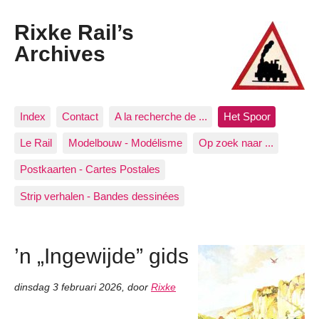
Rixke Rail’s
Archives
Index
Contact
A la recherche de ...
Het Spoor
Le Rail
Modelbouw - Modélisme
Op zoek naar ...
Postkaarten - Cartes Postales
Strip verhalen - Bandes dessinées
’n „Ingewijde” gids
dinsdag 3 februari 2026
,
door
Rixke