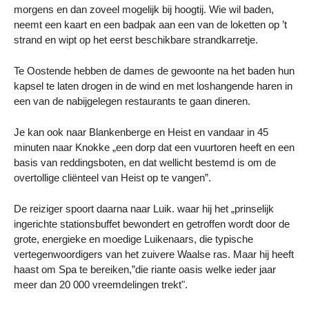
morgens en dan zoveel mogelijk bij hoogtij. Wie wil baden,
neemt een kaart en een badpak aan een van de loketten op ’t
strand en wipt op het eerst beschikbare strandkarretje.
Te Oostende hebben de dames de gewoonte na het baden hun
kapsel te laten drogen in de wind en met loshangende haren in
een van de nabijgelegen restaurants te gaan dineren.
Je kan ook naar Blankenberge en Heist en vandaar in 45
minuten naar Knokke „een dorp dat een vuurtoren heeft en een
basis van reddingsboten, en dat wellicht bestemd is om de
overtollige cliënteel van Heist op te vangen”.
De reiziger spoort daarna naar Luik. waar hij het „prinselijk
ingerichte stationsbuffet bewondert en getroffen wordt door de
grote, energieke en moedige Luikenaars, die typische
vertegenwoordigers van het zuivere Waalse ras. Maar hij heeft
haast om Spa te bereiken,”die riante oasis welke ieder jaar
meer dan 20 000 vreemdelingen trekt".