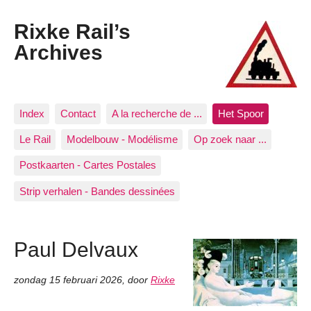
Rixke Rail’s
Archives
Index
Contact
A la recherche de ...
Het Spoor
Le Rail
Modelbouw - Modélisme
Op zoek naar ...
Postkaarten - Cartes Postales
Strip verhalen - Bandes dessinées
Paul Delvaux
zondag 15 februari 2026
,
door
Rixke