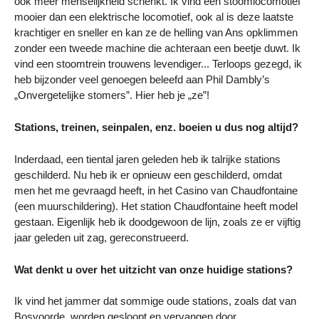
ook meer menselijkheid schenkt. Ik vind een stoomlocomotief
mooier dan een elektrische locomotief, ook al is deze laatste
krachtiger en sneller en kan ze de helling van Ans opklimmen
zonder een tweede machine die achteraan een beetje duwt. Ik
vind een stoomtrein trouwens levendiger... Terloops gezegd, ik
heb bijzonder veel genoegen beleefd aan Phil Dambly’s
„Onvergetelijke stomers”. Hier heb je „ze”!
Stations, treinen, seinpalen, enz. boeien u dus nog altijd?
Inderdaad, een tiental jaren geleden heb ik talrijke stations
geschilderd. Nu heb ik er opnieuw een geschilderd, omdat
men het me gevraagd heeft, in het Casino van Chaudfontaine
(een muurschildering). Het station Chaudfontaine heeft model
gestaan. Eigenlijk heb ik doodgewoon de lijn, zoals ze er vijftig
jaar geleden uit zag, gereconstrueerd.
Wat denkt u over het uitzicht van onze huidige stations?
Ik vind het jammer dat sommige oude stations, zoals dat van
Bosvoorde, worden gesloopt en vervangen door