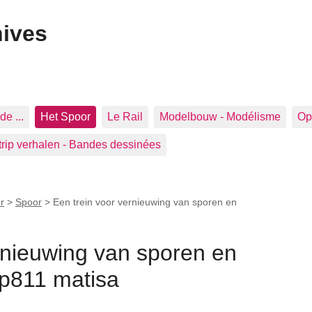
hives
de ...
Het Spoor
Le Rail
Modelbouw - Modélisme
Op 
trip verhalen - Bandes dessinées
r
>
Spoor
>
Een trein voor vernieuwing van sporen en
rnieuwing van sporen en
 p811 matisa