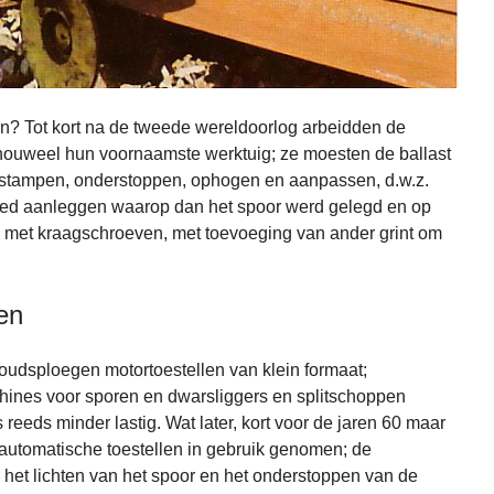
ken? Tot kort na de tweede wereldoorlog arbeidden de
houweel hun voornaamste werktuig; ze moesten de ballast
nstampen, onderstoppen, ophogen en aanpassen, d.w.z.
stbed aanleggen waarop dan het spoor werd gelegd en op
 met kraagschroeven, met toevoeging van ander grint om
en
oudsploegen motortoestellen van klein formaat;
ines voor sporen en dwarsliggers en splitschoppen
eeds minder lastig. Wat later, kort voor de jaren 60 maar
 automatische toestellen in gebruik genomen; de
het lichten van het spoor en het onderstoppen van de