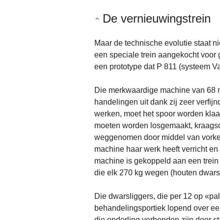
De vernieuwingstrein
Maar de technische evolutie staat ni
een speciale trein aangekocht voor 
een prototype dat P 811 (systeem Va
Die merkwaardige machine van 68 me
handelingen uit dank zij zeer verf
werken, moet het spoor worden klaa
moeten worden losgemaakt, kraagsc
weggenomen door middel van vorken.
machine haar werk heeft verricht e
machine is gekoppeld aan een trei
die elk 270 kg wegen (houten dwarsl
Die dwarsliggers, die per 12 op «p
behandelingsportiek lopend over e
die onderling verbonden zijn door st