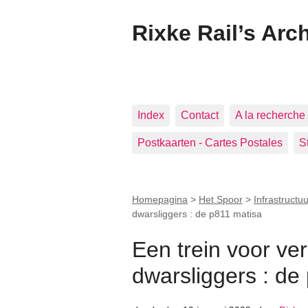
Rixke Rail’s Arc
Index
Contact
A la recherche 
Postkaarten - Cartes Postales
S
Homepagina
>
Het Spoor
>
Infrastructuu
dwarsliggers : de p811 matisa
Een trein voor ve
dwarsliggers : de