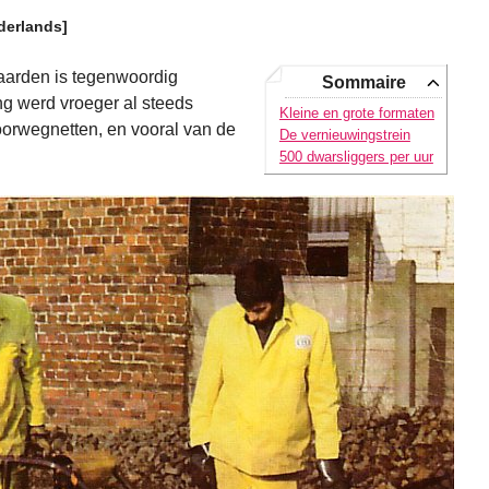
derlands]
aarden is tegenwoordig
Sommaire
 werd vroeger al steeds
Kleine en grote formaten
oorwegnetten, en vooral van de
De vernieuwingstrein
500 dwarsliggers per uur