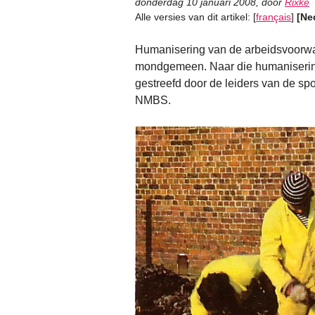
donderdag 10 januari 2008
,
door
Rixke
Alle versies van dit artikel:
[
français
]
[Ne
Humanisering van de arbeidsvoorw
mondgemeen. Naar die humanisering
gestreefd door de leiders van de sp
NMBS.