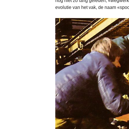
nog niet zo lang geleden, «wegwerk
evolutie van het vak, de naam «sp