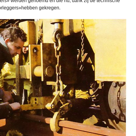
ers» werden genoemd en die nu, dank zij de technische
oorleggers»hebben gekregen.