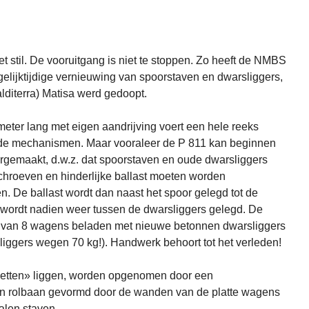
et stil. De vooruitgang is niet te stoppen. Zo heeft de NMBS
gelijktijdige vernieuwing van spoorstaven en dwarsliggers,
lditerra) Matisa werd gedoopt.
ter lang met eigen aandrijving voert een hele reeks
ijnde mechanismen. Maar vooraleer de P 811 kan beginnen
rgemaakt, d.w.z. dat spoorstaven en oude dwarsliggers
hroeven en hinderlijke ballast moeten worden
 De ballast wordt dan naast het spoor gelegd tot de
n wordt nadien weer tussen de dwarsliggers gelegd. De
n van 8 wagens beladen met nieuwe betonnen dwarsliggers
iggers wegen 70 kg!). Handwerk behoort tot het verleden!
aletten» liggen, worden opgenomen door een
en rolbaan gevormd door de wanden van de platte wagens
alen staven.