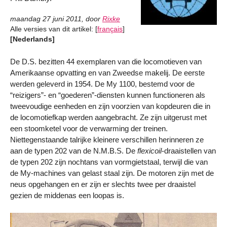
maandag 27 juni 2011
,
door
Rixke
Alle versies van dit artikel:
[
français
]
[Nederlands]
De D.S. bezitten 44 exemplaren van die locomotieven van
Amerikaanse opvatting en van Zweedse makelij. De eerste
werden geleverd in 1954. De My 1100, bestemd voor de
“reizigers”- en “goederen”-diensten kunnen functioneren als
tweevoudige eenheden en zijn voorzien van kopdeuren die in
de locomotiefkap werden aangebracht. Ze zijn uitgerust met
een stoomketel voor de verwarming der treinen.
Niettegenstaande talrijke kleinere verschillen herinneren ze
aan de typen 202 van de N.M.B.S. De
flexicoil
-draaistellen van
de typen 202 zijn nochtans van vormgietstaal, terwijl die van
de My-machines van gelast staal zijn. De motoren zijn met de
neus opgehangen en er zijn er slechts twee per draaistel
gezien de middenas een loopas is.