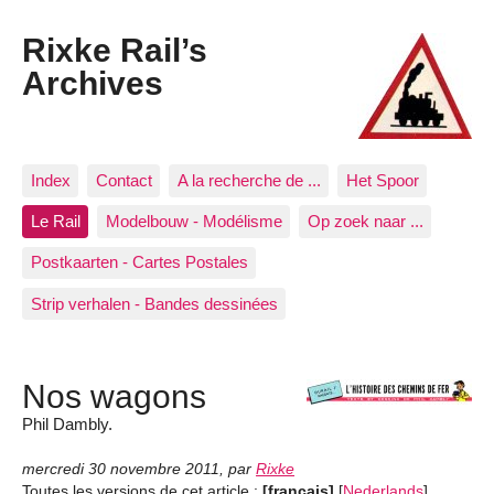
Rixke Rail’s
Archives
Index
Contact
A la recherche de ...
Het Spoor
Le Rail
Modelbouw - Modélisme
Op zoek naar ...
Postkaarten - Cartes Postales
Strip verhalen - Bandes dessinées
Nos wagons
Phil Dambly.
mercredi 30 novembre 2011
,
par
Rixke
Toutes les versions de cet article :
[français]
[
Nederlands
]