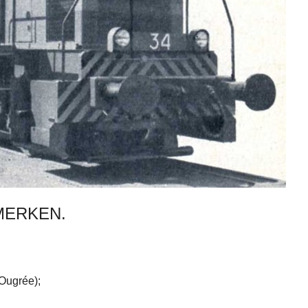
ERKEN.
(Ougrée);