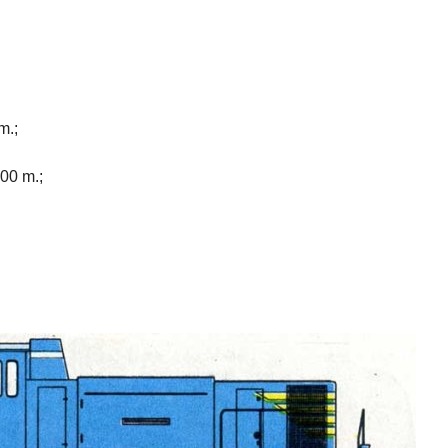
m.;
800 m.;