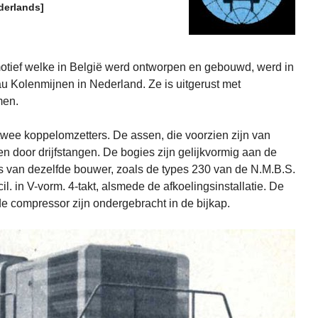
derlands]
motief welke in België werd ontworpen en gebouwd, werd in
 Kolenmijnen in Nederland. Ze is uitgerust met
men.
twee koppelomzetters. De assen, die voorzien zijn van
 door drijfstangen. De bogies zijn gelijkvormig aan de
ors van dezelfde bouwer, zoals de types 230 van de N.M.B.S.
l. in V-vorm. 4-takt, alsmede de afkoelingsinstallatie. De
 de compressor zijn ondergebracht in de bijkap.