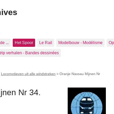
hives
de ...
Het Spoor
Le Rail
Modelbouw - Modélisme
Op 
trip verhalen - Bandes dessinées
>
Locomotieven uit alle windstreken
>
Oranje Nassau Mijnen Nr
jnen Nr 34.