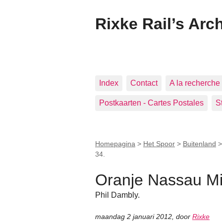
Rixke Rail’s Arc
Index
Contact
A la recherche 
Postkaarten - Cartes Postales
S
Homepagina
>
Het Spoor
>
Buitenland
34.
Oranje Nassau Mi
Phil Dambly.
maandag 2 januari 2012
,
door
Rixke