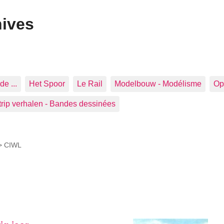
hives
de ...
Het Spoor
Le Rail
Modelbouw - Modélisme
Op 
trip verhalen - Bandes dessinées
 >
CIWL