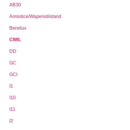
AB30
Armistice/Wapenstilstand
Benelux
CIWL
DD
GC
GCI
I1
I10
I11
I2