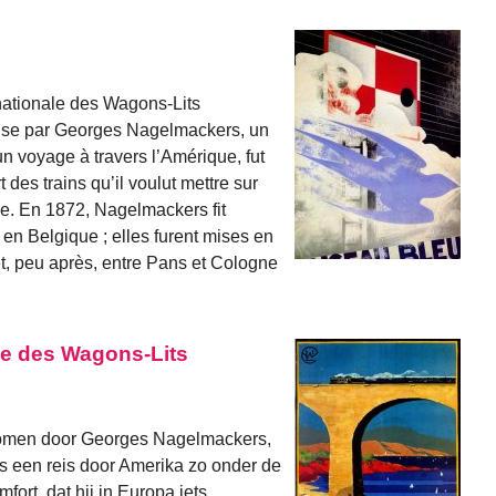
nationale des Wagons-Lits
t prise par Georges Nagelmackers, un
’un voyage à travers l’Amérique, fut
 des trains qu’il voulut mettre sur
e. En 1872, Nagelmackers fit
s en Belgique ; elles furent mises en
et, peu après, entre Pans et Cologne
le des Wagons-Lits
genomen door Georges Nagelmackers,
ns een reis door Amerika zo onder de
ort, dat hij in Europa iets