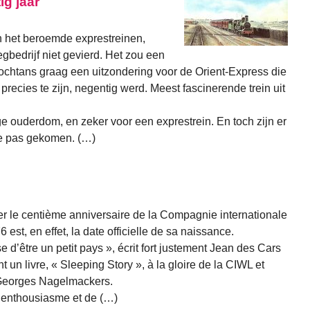
ig jaar
jn het beroemde exprestreinen,
gbedrijf niet gevierd. Het zou een
chtans graag een uitzondering voor de Orient-Express die
precies te zijn, negentig werd. Meest fascinerende trein uit
e ouderdom, en zeker voor een exprestrein. En toch zijn er
e pas gekomen. (…)
r le centième anniversaire de la Compagnie internationale
est, en effet, la date officielle de sa naissance.
e d’être un petit pays », écrit fort justement Jean des Cars
 un livre, « Sleeping Story », à la gloire de la CIWL et
r Georges Nagelmackers.
d’enthousiasme et de (…)