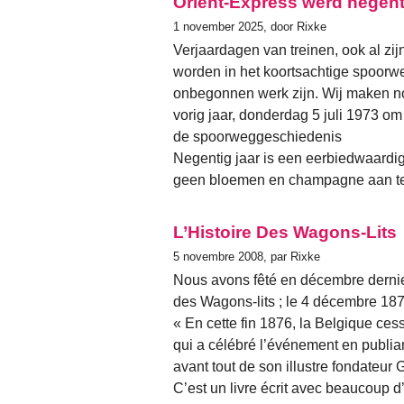
Orient-Express werd negent
1 november 2025, door Rixke
Verjaardagen van treinen, ook al zi
worden in het koortsachtige spoorwe
onbegonnen werk zijn. Wij maken no
vorig jaar, donderdag 5 juli 1973 om 
de spoorweggeschiedenis
Negentig jaar is een eerbiedwaardig
geen bloemen en champagne aan t
L’Histoire Des Wagons-Lits
5 novembre 2008, par Rixke
Nous avons fêté en décembre dernie
des Wagons-lits ; le 4 décembre 1876 
« En cette fin 1876, la Belgique cess
qui a célébré l’événement en publiant
avant tout de son illustre fondateu
C’est un livre écrit avec beaucoup 