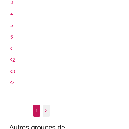
I3
I4
I5
I6
K1
K2
K3
K4
L
1
2
Autres groupes de