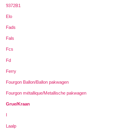
9372B1
Elo
Fads
Fals
Fcs
Fd
Ferry
Fourgon Ballon/Ballon pakwagen
Fourgon métallique/Metallische pakwagen
Grue/Kraan
I
Laalp