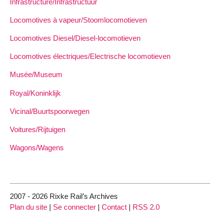
Infrastructure/Infrastructuur
Locomotives à vapeur/Stoomlocomotieven
Locomotives Diesel/Diesel-locomotieven
Locomotives électriques/Electrische locomotieven
Musée/Museum
Royal/Koninklijk
Vicinal/Buurtspoorwegen
Voitures/Rijtuigen
Wagons/Wagens
2007 - 2026 Rixke Rail’s Archives
Plan du site
|
Se connecter
|
Contact
|
RSS 2.0