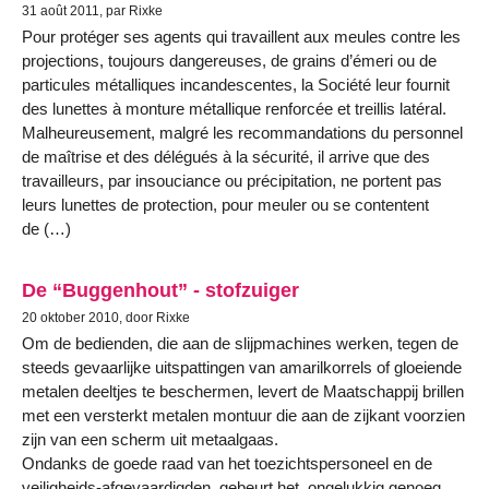
31 août 2011, par Rixke
Pour protéger ses agents qui travaillent aux meules contre les
projections, toujours dangereuses, de grains d’émeri ou de
particules métalliques incandescentes, la Société leur fournit
des lunettes à monture métallique renforcée et treillis latéral.
Malheureusement, malgré les recommandations du personnel
de maîtrise et des délégués à la sécurité, il arrive que des
travailleurs, par insouciance ou précipitation, ne portent pas
leurs lunettes de protection, pour meuler ou se contentent
de (…)
De “Buggenhout” - stofzuiger
20 oktober 2010, door Rixke
Om de bedienden, die aan de slijpmachines werken, tegen de
steeds gevaarlijke uitspattingen van amarilkorrels of gloeiende
metalen deeltjes te beschermen, levert de Maatschappij brillen
met een versterkt metalen montuur die aan de zijkant voorzien
zijn van een scherm uit metaalgaas.
Ondanks de goede raad van het toezichtspersoneel en de
veiligheids-afgevaardigden, gebeurt het, ongelukkig genoeg,