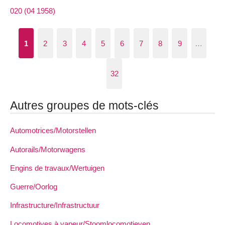
020 (04 1958)
1
2
3
4
5
6
7
8
9
…
32
Autres groupes de mots-clés
Automotrices/Motorstellen
Autorails/Motorwagens
Engins de travaux/Wertuigen
Guerre/Oorlog
Infrastructure/Infrastructuur
Locomotives à vapeur/Stoomlocomotieven