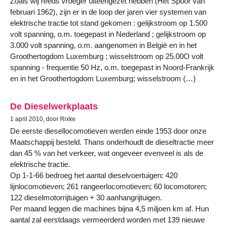
Zoals wij reeds vroeger uiteengezet hebben (Het Spoor van
februari 1962), zijn er in de loop der jaren vier systemen van
elektrische tractie tot stand gekomen : gelijkstroom op 1.500
volt spanning, o.m. toegepast in Nederland ; gelijkstroom op
3.000 volt spanning, o.m. aangenomen in België en in het
Groothertogdom Luxemburg ; wisselstroom op 25.00O volt
spanning - frequentie 50 Hz, o.m. toegepast in Noord-Frankrijk
en in het Groothertogdom Luxemburg; wisselstroom (…)
De Dieselwerkplaats
1 april 2010, door Rixke
De eerste diesellocomotieven werden einde 1953 door onze
Maatschappij besteld. Thans onderhoudt de dieseltractie meer
dan 45 % van het verkeer, wat ongeveer evenveel is als de
elektrische tractie.
Op 1-1-66 bedroeg het aantal dieselvoertuigen: 420
lijnlocomotieven; 261 rangeerlocomotieven; 60 locomotoren;
122 dieselmotorrijtuigen + 30 aanhangrijtuigen.
Per maand leggen die machines bijna 4,5 miljoen km af. Hun
aantal zal eerstdaags vermeerderd worden met 139 nieuwe