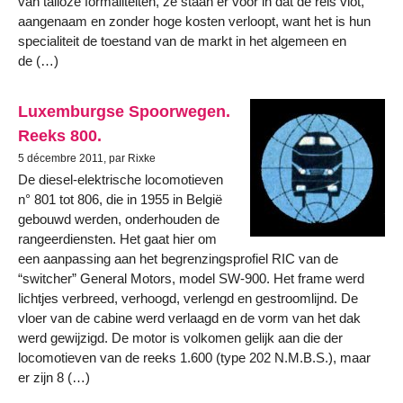
van talloze formaliteiten, ze staan er voor in dat de reis vlot,
aangenaam en zonder hoge kosten verloopt, want het is hun
specialiteit de toestand van de markt in het algemeen en
de (…)
Luxemburgse Spoorwegen.
Reeks 800.
5 décembre 2011, par Rixke
De diesel-elektrische locomotieven
n° 801 tot 806, die in 1955 in België
gebouwd werden, onderhouden de
rangeerdiensten. Het gaat hier om
een aanpassing aan het begrenzingsprofiel RIC van de
“switcher” General Motors, model SW-900. Het frame werd
lichtjes verbreed, verhoogd, verlengd en gestroomlijnd. De
vloer van de cabine werd verlaagd en de vorm van het dak
werd gewijzigd. De motor is volkomen gelijk aan die der
locomotieven van de reeks 1.600 (type 202 N.M.B.S.), maar
er zijn 8 (…)