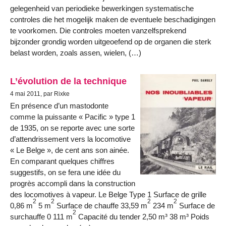
gelegenheid van periodieke bewerkingen systematische
controles die het mogelijk maken de eventuele beschadigingen
te voorkomen. Die controles moeten vanzelfsprekend
bijzonder grondig worden uitgeoefend op de organen die sterk
belast worden, zoals assen, wielen, (…)
L’évolution de la technique
4 mai 2011, par Rixke
En présence d’un mastodonte
comme la puissante « Pacific » type 1
de 1935, on se reporte avec une sorte
d’attendrissement vers la locomotive
« Le Belge », de cent ans son ainée.
En comparant quelques chiffres
suggestifs, on se fera une idée du
progrès accompli dans la construction
des locomotives à vapeur. Le Belge Type 1 Surface de grille
2
2
2
2
0,86 m
5 m
Surface de chauffe 33,59 m
234 m
Surface de
2
surchauffe 0 111 m
Capacité du tender 2,50 m³ 38 m³ Poids