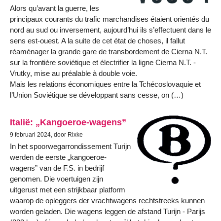
Alors qu’avant la guerre, les
principaux courants du trafic marchandises étaient orientés du
nord au sud ou inversement, aujourd’hui ils s’effectuent dans le
sens est-ouest. A la suite de cet état de choses, il fallut
réaménager la grande gare de transbordement de Cierna N.T.
sur la frontière soviétique et électrifier la ligne Cierna N.T. -
Vrutky, mise au préalable à double voie.
Mais les relations économiques entre la Tchécoslovaquie et
l’Union Soviétique se développant sans cesse, on (…)
Italië: „Kangoeroe-wagens”
9 februari 2024, door Rixke
In het spoorwegarrondissement Turijn
werden de eerste „kangoeroe-
wagens” van de F.S. in bedrijf
genomen. Die voertuigen zijn
uitgerust met een strijkbaar platform
waarop de opleggers der vrachtwagens rechtstreeks kunnen
worden geladen. Die wagens leggen de afstand Turijn - Parijs