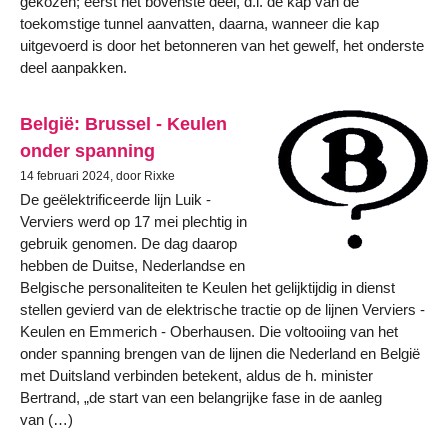
gekozen; eerst het bovenste deel, d.i. de kap van de
toekomstige tunnel aanvatten, daarna, wanneer die kap
uitgevoerd is door het betonneren van het gewelf, het onderste
deel aanpakken.
België: Brussel - Keulen
onder spanning
14 februari 2024, door Rixke
De geëlektrificeerde lijn Luik -
Verviers werd op 17 mei plechtig in
gebruik genomen. De dag daarop
hebben de Duitse, Nederlandse en
Belgische personaliteiten te Keulen het gelijktijdig in dienst
stellen gevierd van de elektrische tractie op de lijnen Verviers -
Keulen en Emmerich - Oberhausen. Die voltooiing van het
onder spanning brengen van de lijnen die Nederland en België
met Duitsland verbinden betekent, aldus de h. minister
Bertrand, „de start van een belangrijke fase in de aanleg
van (…)