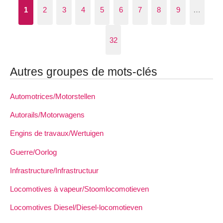
1
2
3
4
5
6
7
8
9
…
32
Autres groupes de mots-clés
Automotrices/Motorstellen
Autorails/Motorwagens
Engins de travaux/Wertuigen
Guerre/Oorlog
Infrastructure/Infrastructuur
Locomotives à vapeur/Stoomlocomotieven
Locomotives Diesel/Diesel-locomotieven