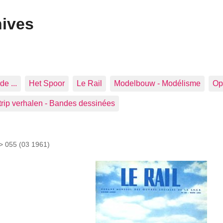
hives
de ...
Het Spoor
Le Rail
Modelbouw - Modélisme
Op 
trip verhalen - Bandes dessinées
 >
055 (03 1961)