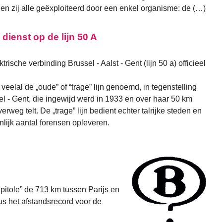
n zij alle geëxploiteerd door een enkel organisme: de (…)
 dienst op de lijn 50 A
rische verbinding Brussel - Aalst - Gent (lijn 50 a) officieel
veelal de „oude” of “trage” lijn genoemd, in tegenstelling
ssel - Gent, die ingewijd werd in 1933 en over haar 50 km
rweg telt. De „trage” lijn bedient echter talrijke steden en
lijk aantal forensen opleveren.
itole” de 713 km tussen Parijs en
us het afstandsrecord voor de