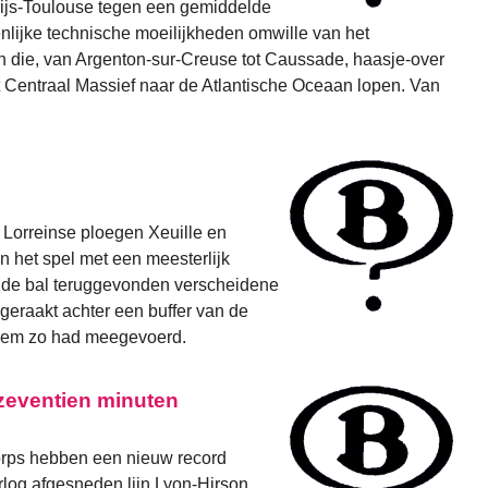
rijs-Toulouse tegen een gemiddelde
nlijke technische moeilijkheden omwille van het
ijn die, van Argenton-sur-Creuse tot Caussade, haasje-over
et Centraal Massief naar de Atlantische Oceaan lopen. Van
 Lorreinse ploegen Xeuille en
en het spel met een meesterlijk
 de bal teruggevonden verscheidene
geraakt achter een buffer van de
 hem zo had meegevoerd.
 zeventien minuten
orps hebben een nieuw record
rlog afgesneden lijn Lyon-Hirson