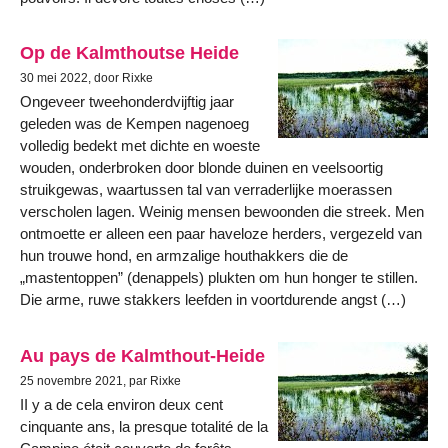
Op de Kalmthoutse Heide
30 mei 2022, door Rixke
Ongeveer tweehonderdvijftig jaar
geleden was de Kempen nagenoeg
volledig bedekt met dichte en woeste
wouden, onderbroken door blonde duinen en veelsoortig
struikgewas, waartussen tal van verraderlijke moerassen
verscholen lagen. Weinig mensen bewoonden die streek. Men
ontmoette er alleen een paar haveloze herders, vergezeld van
hun trouwe hond, en armzalige houthakkers die de
„mastentoppen” (denappels) plukten om hun honger te stillen.
Die arme, ruwe stakkers leefden in voortdurende angst (…)
Au pays de Kalmthout-Heide
25 novembre 2021, par Rixke
II y a de cela environ deux cent
cinquante ans, la presque totalité de la