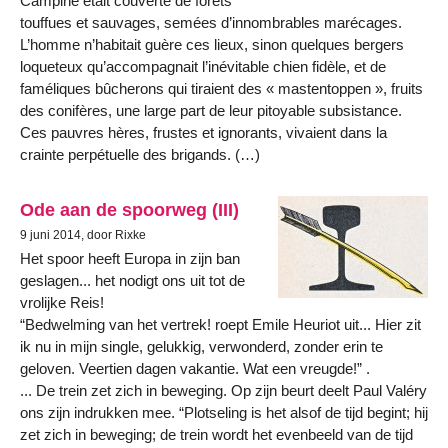
Campine était couverte de forêts
touffues et sauvages, semées d’innombrables marécages.
L’homme n’habitait guère ces lieux, sinon quelques bergers
loqueteux qu’accompagnait l’inévitable chien fidèle, et de
faméliques bûcherons qui tiraient des « mastentoppen », fruits
des conifères, une large part de leur pitoyable subsistance.
Ces pauvres hères, frustes et ignorants, vivaient dans la
crainte perpétuelle des brigands. (…)
Ode aan de spoorweg (III)
9 juni 2014, door Rixke
Het spoor heeft Europa in zijn ban
geslagen... het nodigt ons uit tot de
vrolijke Reis!
“Bedwelming van het vertrek! roept Emile Heuriot uit... Hier zit
ik nu in mijn single, gelukkig, verwonderd, zonder erin te
geloven. Veertien dagen vakantie. Wat een vreugde!” .
... De trein zet zich in beweging. Op zijn beurt deelt Paul Valéry
ons zijn indrukken mee. “Plotseling is het alsof de tijd begint; hij
zet zich in beweging; de trein wordt het evenbeeld van de tijd