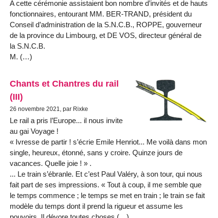
A cette cérémonie assistaient bon nombre d’invités et de hauts
fonctionnaires, entourant MM. BER-TRAND, président du
Conseil d’administration de la S.N.C.B., ROPPE, gouverneur
de la province du Limbourg, et DE VOS, directeur général de
la S.N.C.B.
M. (…)
Chants et Chantres du rail
(III)
26 novembre 2021, par Rixke
Le rail a pris l’Europe... il nous invite
au gai Voyage !
« Ivresse de partir ! s’écrie Emile Henriot... Me voilà dans mon
single, heureux, étonné, sans y croire. Quinze jours de
vacances. Quelle joie ! » .
... Le train s’ébranle. Et c’est Paul Valéry, à son tour, qui nous
fait part de ses impressions. « Tout à coup, il me semble que
le temps commence ; le temps se met en train ; le train se fait
modèle du temps dont il prend la rigueur et assume les
pouvoirs. Il dévore toutes choses (…)