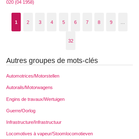
020 (04 1958)
1
2
3
4
5
6
7
8
9
…
32
Autres groupes de mots-clés
Automotrices/Motorstellen
Autorails/Motorwagens
Engins de travaux/Wertuigen
Guerre/Oorlog
Infrastructure/Infrastructuur
Locomotives à vapeur/Stoomlocomotieven