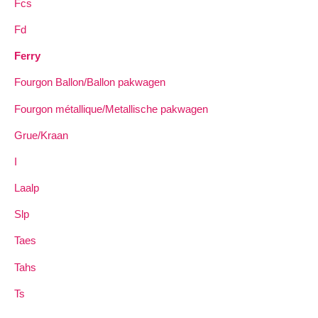
Fcs
Fd
Ferry
Fourgon Ballon/Ballon pakwagen
Fourgon métallique/Metallische pakwagen
Grue/Kraan
I
Laalp
Slp
Taes
Tahs
Ts