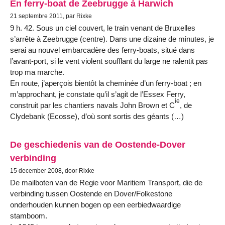
En ferry-boat de Zeebrugge à Harwich
21 septembre 2011, par Rixke
9 h. 42. Sous un ciel couvert, le train venant de Bruxelles
s’arrête à Zeebrugge (centre). Dans une dizaine de minutes, je
serai au nouvel embarcadère des ferry-boats, situé dans
l’avant-port, si le vent violent soufflant du large ne ralentit pas
trop ma marche.
En route, j’aperçois bientôt la cheminée d’un ferry-boat ; en
m’approchant, je constate qu’il s’agit de l’Essex Ferry,
ie
construit par les chantiers navals John Brown et C
, de
Clydebank (Ecosse), d’où sont sortis des géants (…)
De geschiedenis van de Oostende-Dover
verbinding
15 december 2008, door Rixke
De mailboten van de Regie voor Maritiem Transport, die de
verbinding tussen Oostende en Dover/Folkestone
onderhouden kunnen bogen op een eerbiedwaardige
stamboom.