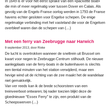
In 1649 is er voor het eerst sprake van een «packette boat»
die min of meer regelmatig voer tussen Dover en Calais. Als
gevolg van de Engels-Franse oorlog werden in 1793 de Franse
havens echter gesloten voor Engelse schepen. De enige
regelmatige verbinding met het vasteland die voor de Engelsen
overbleef waren dan de schepen van (…)
Met een ferry van Zeebrugge naar Harwich
9 september 2013, door Rixke
De lucht is overtrokken wanneer de sneltrein uit Brussel om
kwart voor negen te Zeebrugge-Centrum stilhoudt. De nieuwe
aanlegplaats van de ferry-boats in de buitenhaven is slechts
een tiental minuten van het station verwijderd, maar een
hevige wind uit de richting van de zee maakt het de wandelaar
niet gemakkelijk.
Van ver reeds kan ik de brede schoorsteen van een
treinveerboot ontwaren; bij nader toezien blijkt deze de
gloednieuwe “Essex Ferry” te zijn, een produkt van de
Scheepswerven (…)