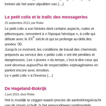
treinen als het ware uitpuilden van (…)
Le petit colis et le trafic des messageries
25 septembre 2013, par Rixke
Le petit colis a son histoire dont certains aspects, rudes et
pittoresques, remontent à « l’époque héroïque », à celle qui
e
débute avec le XX
siècle et qui se prolonge au-delà des
années ’30.
Jusqu’à ce moment, les conditions de travail des cheminots
préposés au service des « petits colis » ont été pénibles et
dangereuses. Les « jeunes » du temps, c’est-à-dire ceux qui
sont devenus aujourd’hui de respectables septuagénaires en
parlent encore avec émotion.
Le « petit colis » à l’inverse (…)
De Hageland-Bokrijk
1 juni 2015, door Rixke
Het is moeilijk te zeggen waarin precies de aantrekkingskracht
van de stoom schuilt. Is het eenvoudigweg sentimentele