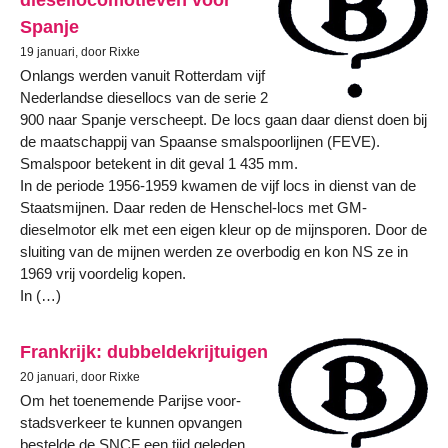
Spanje
19 januari, door Rixke
Onlangs werden vanuit Rotterdam vijf
Nederlandse diesellocs van de serie 2
900 naar Spanje verscheept. De locs gaan daar dienst doen bij
de maatschappij van Spaanse smalspoorlijnen (FEVE).
Smalspoor betekent in dit geval 1 435 mm.
In de periode 1956-1959 kwamen de vijf locs in dienst van de
Staatsmijnen. Daar reden de Henschel-locs met GM-
dieselmotor elk met een eigen kleur op de mijnsporen. Door de
sluiting van de mijnen werden ze overbodig en kon NS ze in
1969 vrij voordelig kopen.
In (…)
Frankrijk: dubbeldekrijtuigen
20 januari, door Rixke
Om het toenemende Parijse voor-
stadsverkeer te kunnen opvangen
bestelde de SNCF een tijd geleden