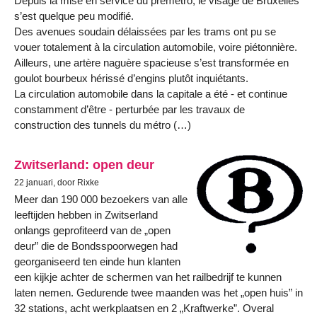
Depuis la mise en service du prémétro, le visage de Bruxelles
s’est quelque peu modifié.
Des avenues soudain délaissées par les trams ont pu se
vouer totalement à la circulation automobile, voire piétonnière.
Ailleurs, une artère naguère spacieuse s’est transformée en
goulot bourbeux hérissé d’engins plutôt inquiétants.
La circulation automobile dans la capitale a été - et continue
constamment d’être - perturbée par les travaux de
construction des tunnels du métro (…)
Zwitserland: open deur
22 januari, door Rixke
Meer dan 190 000 bezoekers van alle
leeftijden hebben in Zwitserland
onlangs geprofiteerd van de „open
deur” die de Bondsspoorwegen had
georganiseerd ten einde hun klanten
een kijkje achter de schermen van het railbedrijf te kunnen
laten nemen. Gedurende twee maanden was het „open huis” in
32 stations, acht werkplaatsen en 2 „Kraftwerke”. Overal