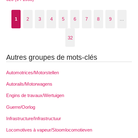
1
2
3
4
5
6
7
8
9
…
32
Autres groupes de mots-clés
Automotrices/Motorstellen
Autorails/Motorwagens
Engins de travaux/Wertuigen
Guerre/Oorlog
Infrastructure/Infrastructuur
Locomotives à vapeur/Stoomlocomotieven