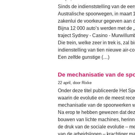
Sinds de indienststelling van de ee
Australische spoorwegen, in maart 1
zakenlui de voorkeur gegeven aan d
Bijna 12 000 auto’s werden met de „
traject Sydney - Casino - Murwillum
Die trein, welke zeer in trek is, zal
indienstelling van tien nieuwe air-
Een zelfde gunstige (…)
De mechanisatie van de sp
22 april, door Rixke
Onder deze titel publiceerde Het Sp
waarin de evolutie en de meest rece
mechanisatie van de spoorwerken w
Na erop te hebben gewezen dat deze
bouwen van lichte machines, herinne
de druk van de sociale evolutie – me
van de arbeidslonen – krachtiger m