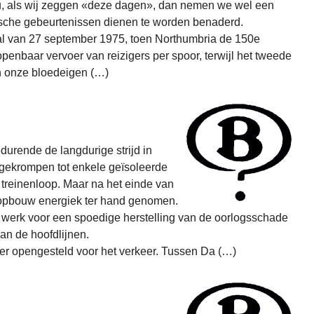
u, als wij zeggen «deze dagen», dan nemen we wel een
ische gebeurtenissen dienen te worden benaderd.
 al van 27 september 1975, toen Northumbria de 150e
penbaar vervoer van reizigers per spoor, terwijl het tweede
n onze bloedeigen (…)
urende de langdurige strijd in
ngekrompen tot enkele geïsoleerde
reinenloop. Maar na het einde van
opbouw energiek ter hand genomen.
et werk voor een spoedige herstelling van de oorlogsschade
an de hoofdlijnen.
er opengesteld voor het verkeer. Tussen Da (…)