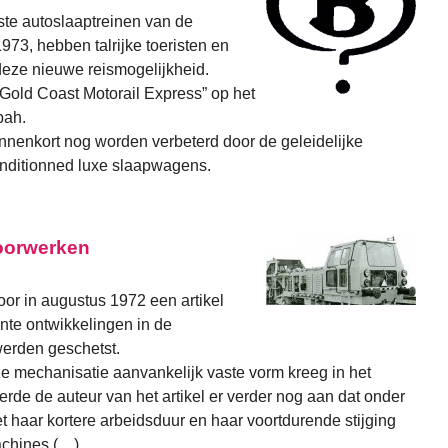
rste autoslaaptreinen van de
973, hebben talrijke toeristen en
eze nieuwe reismogelijkheid.
Gold Coast Motorail Express” op het
bah.
 binnenkort nog worden verbeterd door de geleidelijke
conditionned luxe slaapwagens.
oorwerken
oor in augustus 1972 een artikel
nte ontwikkelingen in de
erden geschetst.
 mechanisatie aanvankelijk vaste vorm kreeg in het
rde de auteur van het artikel er verder nog aan dat onder
t haar kortere arbeidsduur en haar voortdurende stijging
achines (…)