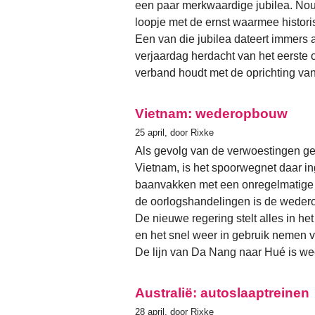
een paar merkwaardige jubilea. No
loopje met de ernst waarmee histor
Een van die jubilea dateert immers
verjaardag herdacht van het eerste o
verband houdt met de oprichting va
Vietnam: wederopbouw
25 april, door Rixke
Als gevolg van de verwoestingen ged
Vietnam, is het spoorwegnet daar i
baanvakken met een onregelmatige t
de oorlogshandelingen is de weder
De nieuwe regering stelt alles in h
en het snel weer in gebruik nemen v
De lijn van Da Nang naar Hué is we
Australië: autoslaaptreinen
28 april, door Rixke