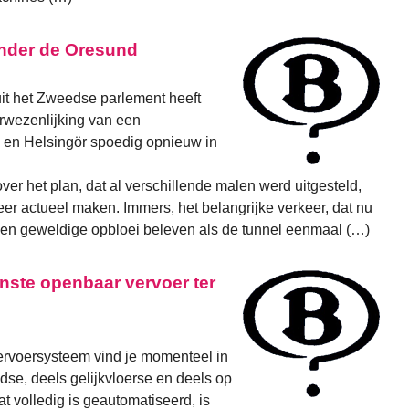
nder de Oresund
it het Zweedse parlement heeft
erwezenlijking van een
 en Helsingör spoedig opnieuw in
ver het plan, dat al verschillende malen werd uitgesteld,
er actueel maken. Immers, het belangrijke verkeer, dat nu
 een geweldige opbloei beleven als de tunnel eenmaal (…)
ste openbaar vervoer ter
ervoersysteem vind je momenteel in
se, deels gelijkvloerse en deels op
t volledig is geautomatiseerd, is