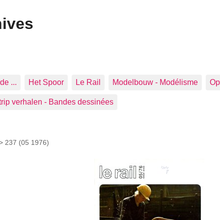
hives
de ...
Het Spoor
Le Rail
Modelbouw - Modélisme
Op 
trip verhalen - Bandes dessinées
 >
237 (05 1976)