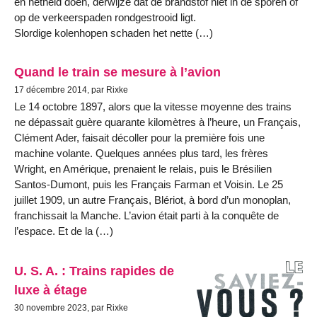
en netheid doen, derwijze dat de brandstof niet in de sporen of
op de verkeerspaden rondgestrooid ligt.
Slordige kolenhopen schaden het nette (…)
Quand le train se mesure à l’avion
17 décembre 2014, par Rixke
Le 14 octobre 1897, alors que la vitesse moyenne des trains
ne dépassait guère quarante kilomètres à l’heure, un Français,
Clément Ader, faisait décoller pour la première fois une
machine volante. Quelques années plus tard, les frères
Wright, en Amérique, prenaient le relais, puis le Brésilien
Santos-Dumont, puis les Français Farman et Voisin. Le 25
juillet 1909, un autre Français, Blériot, à bord d’un monoplan,
franchissait la Manche. L’avion était parti à la conquête de
l’espace. Et de la (…)
U. S. A. : Trains rapides de
luxe à étage
30 novembre 2023, par Rixke