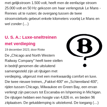
met gelijkstroom 1.500 volt, heeft men de eenfazige stroom
25.000 volt en 50 Hz gekozen om haar verlengstuk Le Mans -
Rennes uit te rusten; de overgang tussen de twee
stroomstelsels gebeurt enkele kilometers voorbij Le Mans en
wel zonder (…)
U. S. A.: Luxe-sneltreinen
met verdieping
19 december 2023, door Rixke
De „Chicago and North Western
Railway Company” heeft twee stellen
in bedrijf genomen die uitsluitend
samengesteld zijn uit rijtuigen met
verdieping, uitgerust met een merkwaardig comfort en luxe.
Die twee nieuwe treinen, „Fakkel 400” en „Schiereiland 400”,
rijden tussen Chicago, Milwaukee en Green Bay, een ervan
verlengt zijn parcours tot Escanaba en Ishpeming in Michigan.
De rijtuigen hebben een hoogte van 4,826 m. en bieden 96
zitplaatsen. De geluiddemping is uitstekend. De toegang (…)