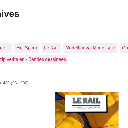
hives
de ...
Het Spoor
Le Rail
Modelbouw - Modélisme
Op 
trip verhalen - Bandes dessinées
 >
430 (06 1992)