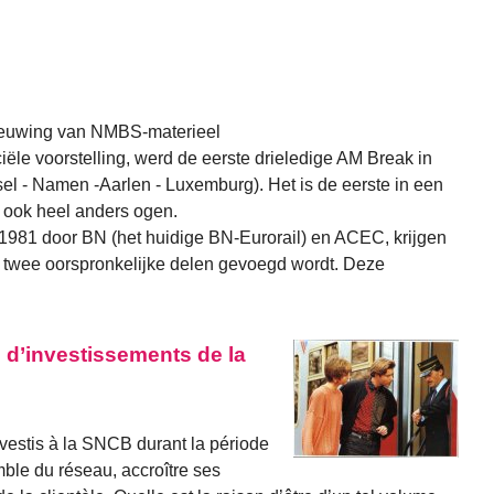
nieuwing van NMBS-materieel
ciële voorstelling, werd de eerste drieledige AM Break in
l - Namen -Aarlen - Luxemburg). Het is de eerste in een
n ook heel anders ogen.
981 door BN (het huidige BN-Eurorail) en ACEC, krijgen
 de twee oorspronkelijke delen gevoegd wordt. Deze
 d’investissements de la
investis à la SNCB durant la période
ble du réseau, accroître ses