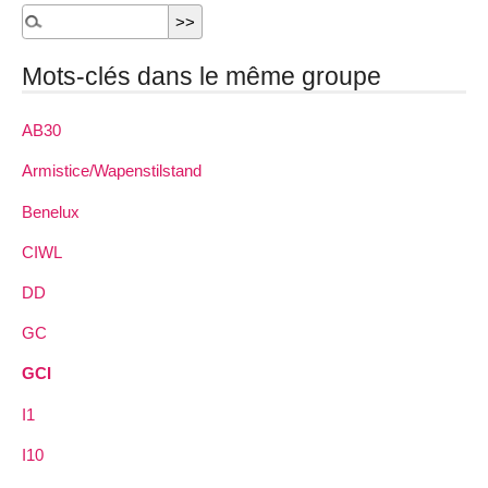
Mots-clés dans le même groupe
AB30
Armistice/Wapenstilstand
Benelux
CIWL
DD
GC
GCI
I1
I10