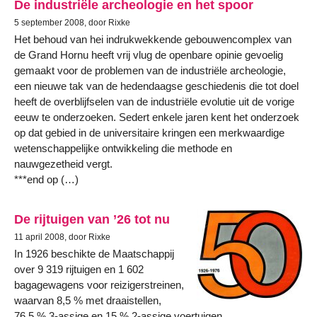
De industriële archeologie en het spoor
5 september 2008, door Rixke
Het behoud van hei indrukwekkende gebouwencomplex van
de Grand Hornu heeft vrij vlug de openbare opinie gevoelig
gemaakt voor de problemen van de industriële archeologie,
een nieuwe tak van de hedendaagse geschiedenis die tot doel
heeft de overblijfselen van de industriële evolutie uit de vorige
eeuw te onderzoeken. Sedert enkele jaren kent het onderzoek
op dat gebied in de universitaire kringen een merkwaardige
wetenschappelijke ontwikkeling die methode en
nauwgezetheid vergt.
***end op (…)
De rijtuigen van ’26 tot nu
11 april 2008, door Rixke
In 1926 beschikte de Maatschappij
over 9 319 rijtuigen en 1 602
bagagewagens voor reizigerstreinen,
waarvan 8,5 % met draaistellen,
76,5 % 3-assige en 15 % 2-assige voertuigen.