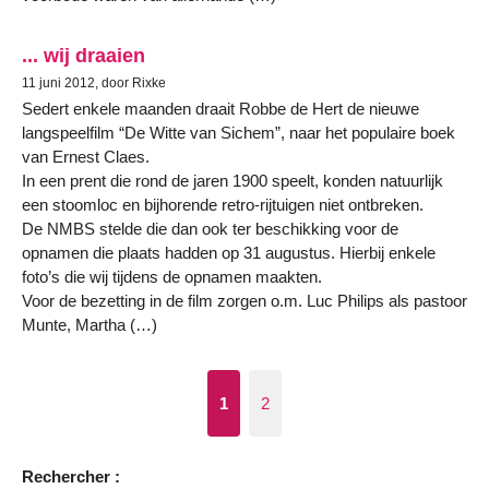
... wij draaien
11 juni 2012, door Rixke
Sedert enkele maanden draait Robbe de Hert de nieuwe
langspeelfilm “De Witte van Sichem”, naar het populaire boek
van Ernest Claes.
In een prent die rond de jaren 1900 speelt, konden natuurlijk
een stoomloc en bijhorende retro-rijtuigen niet ontbreken.
De NMBS stelde die dan ook ter beschikking voor de
opnamen die plaats hadden op 31 augustus. Hierbij enkele
foto’s die wij tijdens de opnamen maakten.
Voor de bezetting in de film zorgen o.m. Luc Philips als pastoor
Munte, Martha (…)
1
2
Rechercher :