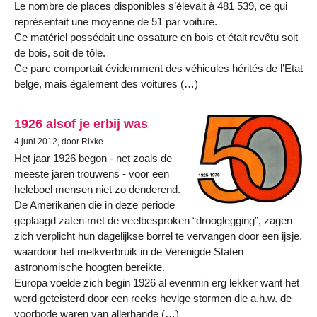
Le nombre de places disponibles s’élevait à 481 539, ce qui
représentait une moyenne de 51 par voiture.
Ce matériel possédait une ossature en bois et était revêtu soit
de bois, soit de tôle.
Ce parc comportait évidemment des véhicules hérités de l’Etat
belge, mais également des voitures (…)
1926 alsof je erbij was
4 juni 2012, door Rixke
Het jaar 1926 begon - net zoals de
meeste jaren trouwens - voor een
heleboel mensen niet zo denderend.
De Amerikanen die in deze periode
geplaagd zaten met de veelbesproken “drooglegging”, zagen
zich verplicht hun dagelijkse borrel te vervangen door een ijsje,
waardoor het melkverbruik in de Verenigde Staten
astronomische hoogten bereikte.
Europa voelde zich begin 1926 al evenmin erg lekker want het
werd geteisterd door een reeks hevige stormen die a.h.w. de
voorbode waren van allerhande (…)