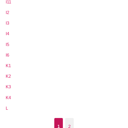
I11
I2
I3
I4
I5
I6
K1
K2
K3
K4
L
1
2