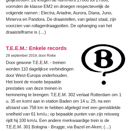
vormden de klasse EM2 en droegen respectievelijk de
volgende namen : Electra, Ariadne, Aurora, Diana, Juno,
Minerva en Pandora. De draaistellen, van gelast staal, zijn
voorzien van rollagerdraagpotten. De ophanging van het
draaistelframe is (…)
T.E.E.M.: Enkele records
28 september 2019, door Rixke
Door gewone T.E.E.M. - treinen
worden 110 dagelijkse verbindingen
door West-Europa onderhouden.
Het loont de moeite bepaalde
prestaties van deze treinen in
herinnering te brengen: T.E.E.M. 302 verlaat Rotterdam om 1
u. 35 en komt aan in station Baden om 14 u. 29, na een
afstand van 758 km te hebben afgelegd met een gemiddelde
snelheid van 61 km/u.; op bepaalde punten van zijn reisweg
rijdt hij 100 km/u. Een andere merkwaardige trein is de
T.E.E.M. 301 Bologna - Brugge, via Bazel en Aken; (…)