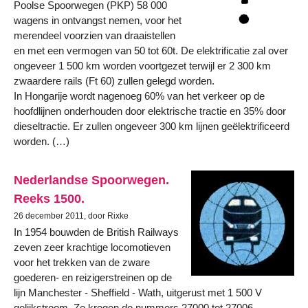
Poolse Spoorwegen (PKP) 58 000
wagens in ontvangst nemen, voor het
merendeel voorzien van draaistellen
en met een vermogen van 50 tot 60t. De elektrificatie zal over
ongeveer 1 500 km worden voortgezet terwijl er 2 300 km
zwaardere rails (Ft 60) zullen gelegd worden.
In Hongarije wordt nagenoeg 60% van het verkeer op de
hoofdlijnen onderhouden door elektrische tractie en 35% door
dieseltractie. Er zullen ongeveer 300 km lijnen geëlektrificeerd
worden. (…)
Nederlandse Spoorwegen.
Reeks 1500.
26 december 2011, door Rixke
In 1954 bouwden de British Railways
zeven zeer krachtige locomotieven
voor het trekken van de zware
goederen- en reizigerstreinen op de
lijn Manchester - Sheffield - Wath, uitgerust met 1 500 V
gelijkstroom. Ze kregen de nummers 27000 tot 27006,