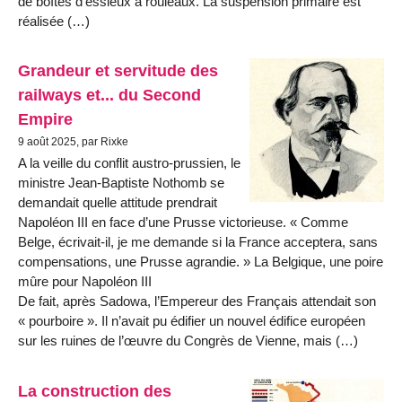
de boîtes d’essieux à rouleaux. La suspension primaire est
réalisée (…)
Grandeur et servitude des
railways et... du Second
Empire
9 août 2025, par Rixke
A la veille du conflit austro-prussien, le
ministre Jean-Baptiste Nothomb se
demandait quelle attitude prendrait
Napoléon III en face d’une Prusse victorieuse. « Comme
Belge, écrivait-il, je me demande si la France acceptera, sans
compensations, une Prusse agrandie. » La Belgique, une poire
mûre pour Napoléon III
De fait, après Sadowa, l’Empereur des Français attendait son
« pourboire ». Il n’avait pu édifier un nouvel édifice européen
sur les ruines de l’œuvre du Congrès de Vienne, mais (…)
La construction des