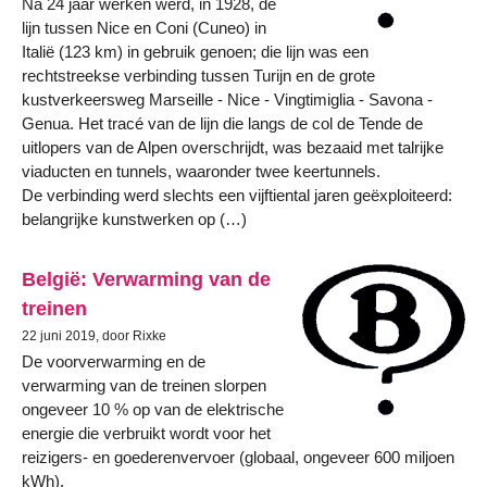
Na 24 jaar werken werd, in 1928, de
lijn tussen Nice en Coni (Cuneo) in
Italië (123 km) in gebruik genoen; die lijn was een
rechtstreekse verbinding tussen Turijn en de grote
kustverkeersweg Marseille - Nice - Vingtimiglia - Savona -
Genua. Het tracé van de lijn die langs de col de Tende de
uitlopers van de Alpen overschrijdt, was bezaaid met talrijke
viaducten en tunnels, waaronder twee keertunnels.
De verbinding werd slechts een vijftiental jaren geëxploiteerd:
belangrijke kunstwerken op (…)
België: Verwarming van de
treinen
22 juni 2019, door Rixke
De voorverwarming en de
verwarming van de treinen slorpen
ongeveer 10 % op van de elektrische
energie die verbruikt wordt voor het
reizigers- en goederenvervoer (globaal, ongeveer 600 miljoen
kWh).