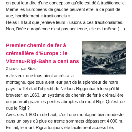
on peut leur dire d’une conception qu’elle est déjà traditionnelle.
Même les Européens de gauche peuvent être, à ce point de
vue, horriblement « traditionnels »...
Hélas ! Il faut que j’enlève leurs illusions à ces traditionalistes.
Non, l’idée européenne n’est pas ancienne, elle est même (…)
Premier chemin de fer à
crémaillère d’Europe : le
Vitznau-Rigi-Bahn a cent ans
2 janvier, par Rixke
« Je veux que tous aient accès à la
montagne, que tous aient leur part de la splendeur de notre
pays ! » Tel était l’objectif de Niklaus Riggenbach lorsqu’il fit
breveter, en 1863, un système de chemin de fer à crémaillère
qui pourrait gravir les pentes abruptes du mont Rigi. Qu’est-ce
que le Rigi ?
Avec ses 1 800 m de haut, c’est une montagne bien modeste
dans un pays où plus de trente sommets dépassent 4 000 m.
En fait, le mont Rigi a toujours été facilement accessible.