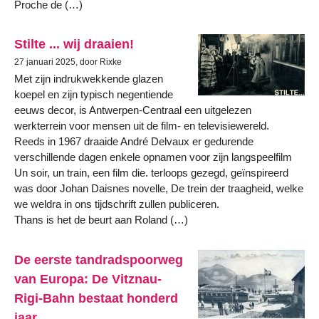
Proche de (…)
Stilte ... wij draaien!
27 januari 2025, door Rixke
Met zijn indrukwekkende glazen
koepel en zijn typisch negentiende
eeuws decor, is Antwerpen-Centraal een uitgelezen
werkterrein voor mensen uit de film- en televisiewereld.
Reeds in 1967 draaide André Delvaux er gedurende
verschillende dagen enkele opnamen voor zijn langspeelfilm
Un soir, un train, een film die. terloops gezegd, geïnspireerd
was door Johan Daisnes novelle, De trein der traagheid, welke
we weldra in ons tijdschrift zullen publiceren.
Thans is het de beurt aan Roland (…)
De eerste tandradspoorweg
van Europa: De Vitznau-
Rigi-Bahn bestaat honderd
jaar