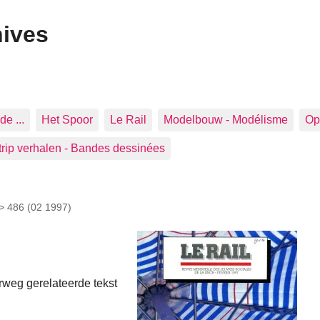
hives
de ...
Het Spoor
Le Rail
Modelbouw - Modélisme
Op 
trip verhalen - Bandes dessinées
 >
486 (02 1997)
orweg gerelateerde tekst