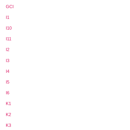
GCI
I1
I10
I11
I2
I3
I4
I5
I6
K1
K2
K3