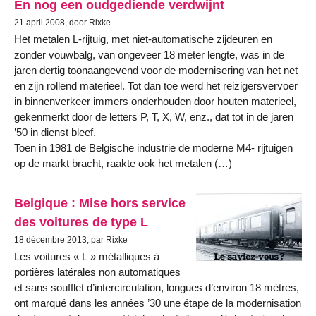
En nog een oudgediende verdwijnt
21 april 2008, door Rixke
Het metalen L-rijtuig, met niet-automatische zijdeuren en
zonder vouwbalg, van ongeveer 18 meter lengte, was in de
jaren dertig toonaangevend voor de modernisering van het net
en zijn rollend materieel. Tot dan toe werd het reizigersvervoer
in binnenverkeer immers onderhouden door houten materieel,
gekenmerkt door de letters P, T, X, W, enz., dat tot in de jaren
’50 in dienst bleef.
Toen in 1981 de Belgische industrie de moderne M4- rijtuigen
op de markt bracht, raakte ook het metalen (…)
Belgique : Mise hors service
des voitures de type L
18 décembre 2013, par Rixke
Les voitures « L » métalliques à
portières latérales non automatiques
et sans soufflet d’intercirculation, longues d’environ 18 mètres,
ont marqué dans les années ’30 une étape de la modernisation