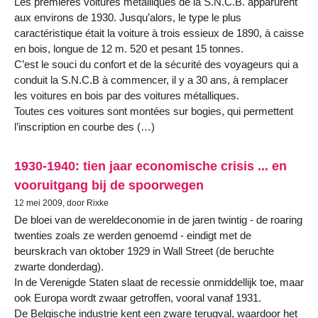
Les premières voitures métalliques de la S.N.C.B. apparurent
aux environs de 1930. Jusqu’alors, le type le plus
caractéristique était la voiture à trois essieux de 1890, à caisse
en bois, longue de 12 m. 520 et pesant 15 tonnes.
C’est le souci du confort et de la sécurité des voyageurs qui a
conduit la S.N.C.B à commencer, il y a 30 ans, à remplacer
les voitures en bois par des voitures métalliques.
Toutes ces voitures sont montées sur bogies, qui permettent
l’inscription en courbe des (…)
1930-1940: tien jaar economische crisis ... en
vooruitgang bij de spoorwegen
12 mei 2009, door Rixke
De bloei van de wereldeconomie in de jaren twintig - de roaring
twenties zoals ze werden genoemd - eindigt met de
beurskrach van oktober 1929 in Wall Street (de beruchte
zwarte donderdag).
In de Verenigde Staten slaat de recessie onmiddellijk toe, maar
ook Europa wordt zwaar getroffen, vooral vanaf 1931.
De Belgische industrie kent een zware terugval, waardoor het