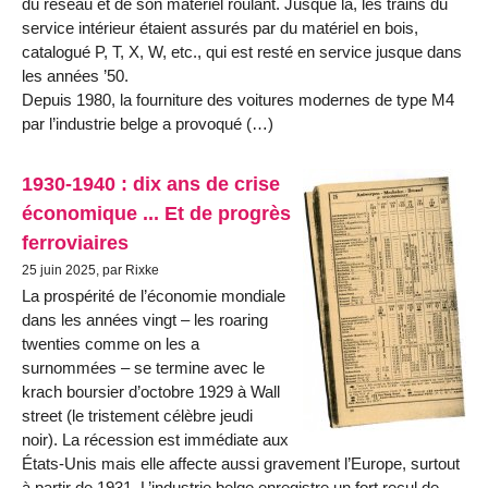
du réseau et de son matériel roulant. Jusque là, les trains du
service intérieur étaient assurés par du matériel en bois,
catalogué P, T, X, W, etc., qui est resté en service jusque dans
les années ’50.
Depuis 1980, la fourniture des voitures modernes de type M4
par l’industrie belge a provoqué (…)
1930-1940 : dix ans de crise
économique ... Et de progrès
ferroviaires
25 juin 2025, par Rixke
La prospérité de l’économie mondiale
dans les années vingt – les roaring
twenties comme on les a
surnommées – se termine avec le
krach boursier d’octobre 1929 à Wall
street (le tristement célèbre jeudi
noir). La récession est immédiate aux
États-Unis mais elle affecte aussi gravement l’Europe, surtout
à partir de 1931. L’industrie belge enregistre un fort recul de